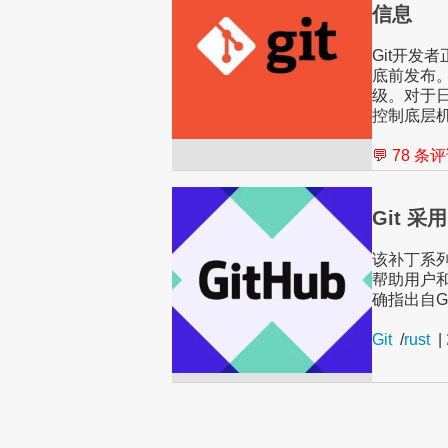
信息
Git开发者
底前发布。
级。对于日
控制底层
💬 78 条
Git 采
该补丁系列
帮助用户
确指出自Gi
Git
/
rust
|