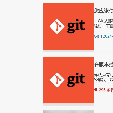
您应该使
，Git 
轻松，下面
Git
|
2024
在版本控
你认为有可
经解决，G
💬 296 