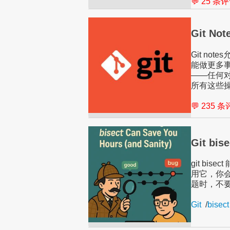
💬 25 条
Git N
Git n
能做更多事
——任何
所有这些
💬 235 
Git 
git b
用它，你
题时，不要惊慌
Git
/
bisect