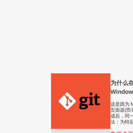
为什么在 G
Windo
这是因为 Mi
页面器(
成后，同一
法：为特