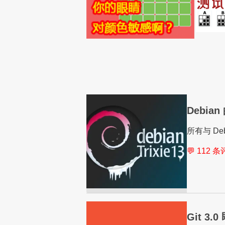
Debian
所有与 De
💬 112 
Git 