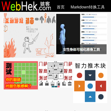
首页
Markdown转换工具
必观作品
SVG教程
SVG手册
关于
全部文章