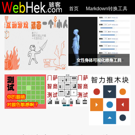
首页
Markdown转换工具
必观作品
SVG教程
SVG手册
关于
全部文章