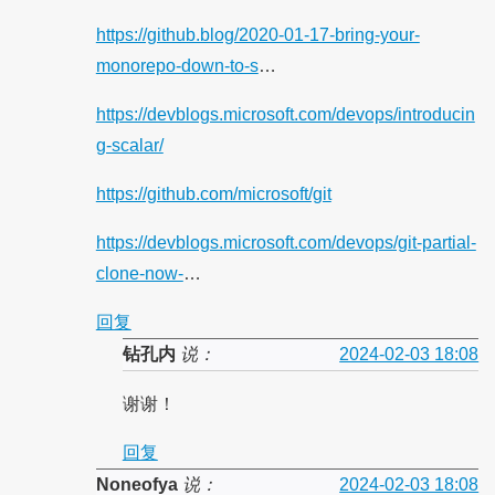
https://github.blog/2020-01-17-bring-your-
monorepo-down-to-s
…
https://devblogs.microsoft.com/devops/introducin
g-scalar/
https://github.com/microsoft/git
https://devblogs.microsoft.com/devops/git-partial-
clone-now-
…
回复
钻孔内
说：
2024-02-03 18:08
谢谢！
回复
Noneofya
说：
2024-02-03 18:08