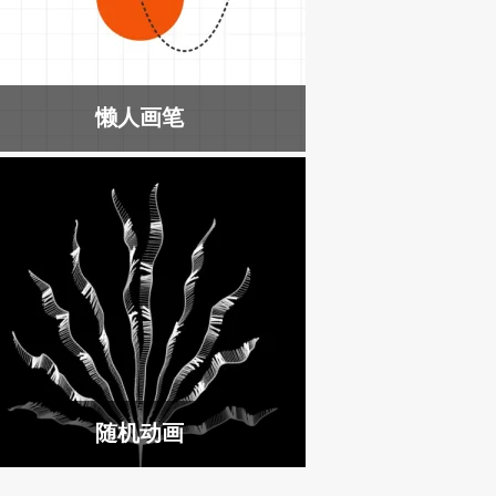
懒人画笔
随机动画