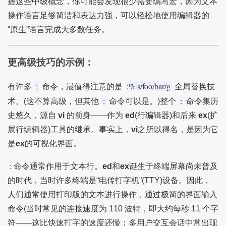
握这些中级概念，你可能会发现很少需要编写宏，因为文本
操作语言足够简洁和表达力强，可以轻松地使用编辑器的
“原生”语言完成大多数任务。
更高级技巧的示例：
:
:% s/foo/bar/g
有许多
命令，最值得注意的是
全局替换技
:
:
术。(这不算高级，但其他
命令可以是。)整个
命令集历
史悠久，源自
vi
的前身——作为
ed
(行编辑器)和后来
ex
(扩
展行编辑器)工具的继承。事实上，
vi
之所以得名，是因为它
是
ex
的可视化界面。
:
命令通常作用于文本行。
ed
和
ex
诞生于终端屏幕尚未普及
的时代，当时许多终端是“电传打字机”(TTY)设备。因此，
人们通常使用打印版的文本进行操作，通过极简的界面输入
命令(当时常见的连接速度为 110 波特，即大约每秒 11 个字
符——这比快速打字的速度还慢；多用户交互会话中常出现