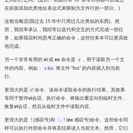
在前面添加此类地址表达式来限制为文件行的一部分。)
这相当晦涩(我过去 15 年中只用过几次类似的东西)。然
而，我坦率承认，我经常以迭代和交互的方式完成一些任
务，如果我花时间思考正确的命令，这些任务本可以更高效
地完成。
:r
另一个非常有用的
vi
或
ex
命令是
，用于读取另一个文
:r foo
件的内容。例如：
将文件 “foo” 的内容插入到当前
行。
:r!
更强大的是
命令。该命令读取命令的执行结果。其效果
等同于暂停
vi
会话、执行命令、将输出重定向到临时文件、
恢复
vi
会话，然后从临时文件中读取内容。
!
:... !
更强大的是
(感叹号)和
(
ex
感叹号)命令。这些命令同
样可以执行外部命令并将其结果读入当前文本。然而，它们