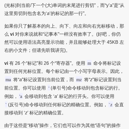
(光标)到当前/下一个(大)单词的末尾进行剪切”，而“y’a”是“从
这里剪切到包含名为‘
a
’的标记的那一行”。
如果你只了解基本的向上、向下、向左和向右光标移动，那
么
vi
对你来说就和“记事本”一样没有效率了。(好吧，你仍
然可以使用语法高亮显示功能，并且能够处理大于 45KB 左
右的小文件；但请先听我讲完)。
m
vi
有 26 个“标记”和 26 个“寄存器”。使用
命令将标记设
置到任何光标位置。每个标记由一个小写字母表示。因此，
ma
mz
将“
a
”标记设置到当前位置，而
将“
z
”标记设置到当
‘
前位置。你可以使用
(单引号)命令移动到包含标记的行。
'a
例如，
会移动到包含 ‘
a
’ 标记的行开头。你可以使用
`
`z
(反引号)命令移动到任何标记的精确位置。例如，
会直
接移动到 ‘
z
’ 标记的精确位置。
由于这些是“移动”操作，它们也可以作为其他“语句”的操作