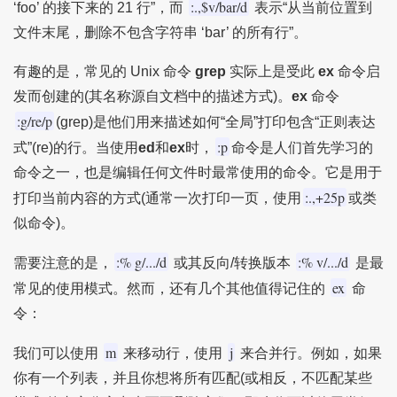
:.,$v/bar/d
‘foo’ 的接下来的 21 行”，而
表示“从当前位置到
文件末尾，删除不包含字符串 ‘bar’ 的所有行”。
有趣的是，常见的 Unix 命令
grep
实际上是受此
ex
命令启
发而创建的(其名称源自文档中的描述方式)。
ex
命令
:g/re/p
(grep)是他们用来描述如何“全局”打印包含“正则表达
:p
式”(re)的行。当使用
ed
和
ex
时，
命令是人们首先学习的
命令之一，也是编辑任何文件时最常使用的命令。它是用于
:.,+25p
打印当前内容的方式(通常一次打印一页，使用
或类
似命令)。
:% g/.../d
:% v/.../d
需要注意的是，
或其反向/转换版本
是最
ex
常见的使用模式。然而，还有几个其他值得记住的
命
令：
m
j
我们可以使用
来移动行，使用
来合并行。例如，如果
你有一个列表，并且你想将所有匹配(或相反，不匹配某些