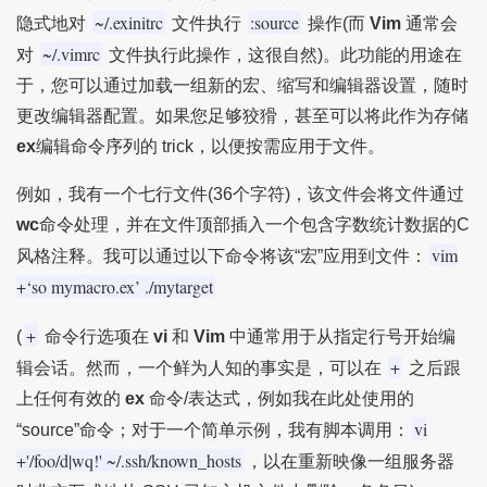
~/.exinitrc
:source
隐式地对
文件执行
操作(而
Vim
通常会
~/.vimrc
对
文件执行此操作，这很自然)。此功能的用途在
于，您可以通过加载一组新的宏、缩写和编辑器设置，随时
更改编辑器配置。如果您足够狡猾，甚至可以将此作为存储
ex
编辑命令序列的 trick，以便按需应用于文件。
例如，我有一个七行文件(36个字符)，该文件会将文件通过
wc
命令处理，并在文件顶部插入一个包含字数统计数据的C
vim
风格注释。我可以通过以下命令将该“宏”应用到文件：
+‘so mymacro.ex’ ./mytarget
+
(
命令行选项在
vi
和
Vim
中通常用于从指定行号开始编
+
辑会话。然而，一个鲜为人知的事实是，可以在
之后跟
上任何有效的
ex
命令/表达式，例如我在此处使用的
vi
“source”命令；对于一个简单示例，我有脚本调用：
+'/foo/d|wq!' ~/.ssh/known_hosts
，以在重新映像一组服务器