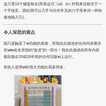
"cdd
@c
这只需10个键盘敲击(而表达式
对我来说相当于一
个手指宏，因此我可以几乎与任何常见的六字母单词一样快
速地输入它)。
令人深思的观点
我只是触及了
vi
功能的表面，而我在此描述的任何内容都并
非
vim
命名所指的“改进”的一部分！我在此描述的所有内容
都应能在20或30年前的任何旧版
vi
上运行。
有的人使用
vi
的强大功能比我多得多。