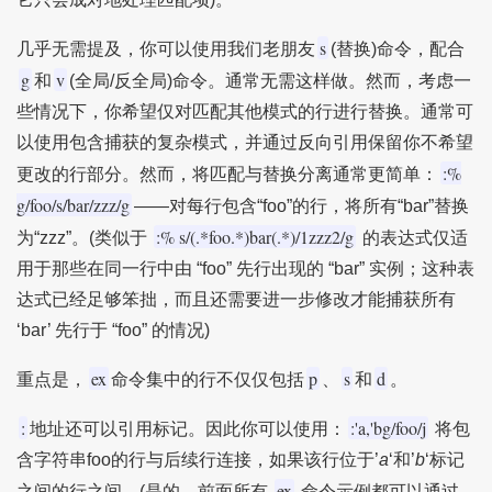
s
几乎无需提及，你可以使用我们老朋友
(替换)命令，配合
g
v
和
(全局/反全局)命令。通常无需这样做。然而，考虑一
些情况下，你希望仅对匹配其他模式的行进行替换。通常可
以使用包含捕获的复杂模式，并通过反向引用保留你不希望
:%
更改的行部分。然而，将匹配与替换分离通常更简单：
g/foo/s/bar/zzz/g
——对每行包含“foo”的行，将所有“bar”替换
:% s/(.*foo.*)bar(.*)/1zzz2/g
为“zzz”。(类似于
的表达式仅适
用于那些在同一行中由 “foo” 先行出现的 “bar” 实例；这种表
达式已经足够笨拙，而且还需要进一步修改才能捕获所有
‘bar’ 先行于 “foo” 的情况)
ex
p
s
d
重点是，
命令集中的行不仅仅包括
、
和
。
:
:'a,'bg/foo/j
地址还可以引用标记。因此你可以使用：
将包
含字符串foo的行与后续行连接，如果该行位于’
a
‘和’
b
‘标记
ex
之间的行之间。(是的，前面所有
命令示例都可以通过