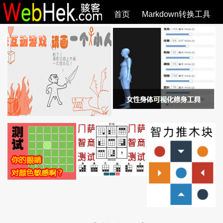
首页
Markdown转换工具
必观作品
SVG教程
SVG手册
关于
全部文章