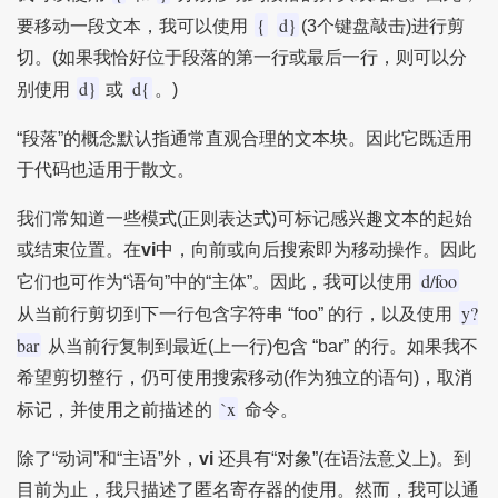
{
d}
要移动一段文本，我可以使用
(3个键盘敲击)进行剪
切。(如果我恰好位于段落的第一行或最后一行，则可以分
d}
d{
别使用
或
。)
“段落”的概念默认指通常直观合理的文本块。因此它既适用
于代码也适用于散文。
我们常知道一些模式(正则表达式)可标记感兴趣文本的起始
或结束位置。在
vi
中，向前或向后搜索即为移动操作。因此
d/foo
它们也可作为“语句”中的“主体”。因此，我可以使用
y?
从当前行剪切到下一行包含字符串 “foo” 的行，以及使用
bar
从当前行复制到最近(上一行)包含 “bar” 的行。如果我不
希望剪切整行，仍可使用搜索移动(作为独立的语句)，取消
`x
标记，并使用之前描述的
命令。
除了“动词”和“主语”外，
vi
还具有“对象”(在语法意义上)。到
目前为止，我只描述了匿名寄存器的使用。然而，我可以通