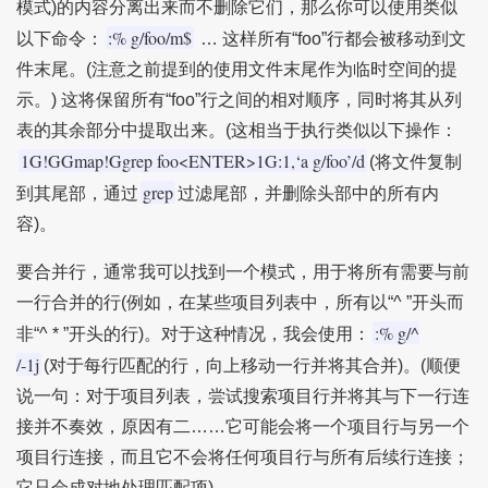
模式)的内容分离出来而不删除它们，那么你可以使用类似
:% g/foo/m$
以下命令：
… 这样所有“foo”行都会被移动到文
件末尾。(注意之前提到的使用文件末尾作为临时空间的提
示。) 这将保留所有“foo”行之间的相对顺序，同时将其从列
表的其余部分中提取出来。(这相当于执行类似以下操作：
1G!GGmap!Ggrep foo<ENTER>1G:1,‘a g/foo’/d
(将文件复制
grep
到其尾部，通过
过滤尾部，并删除头部中的所有内
容)。
要合并行，通常我可以找到一个模式，用于将所有需要与前
一行合并的行(例如，在某些项目列表中，所有以“^ ”开头而
:% g/^
非“^ * ”开头的行)。对于这种情况，我会使用：
/-1j
(对于每行匹配的行，向上移动一行并将其合并)。(顺便
说一句：对于项目列表，尝试搜索项目行并将其与下一行连
接并不奏效，原因有二……它可能会将一个项目行与另一个
项目行连接，而且它不会将任何项目行与所有后续行连接；
它只会成对地处理匹配项)。