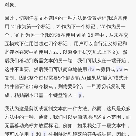
对象。
因此，切割任意文本选区的一种方法是设置标记(我通常使
用 ‘
a
’ 作为第一个标记，‘
z
’ 作为下一个标记，‘
b
’ 作为另一
个，‘
e
’ 作为另一个(我记得在使用
vi
的 15 年中，从未在交
互模式下使用过超过四个标记； 用户可以自行定义标记和
寄存器在宏中的使用方式，以避免干扰交互式上下文)。然
后我们移动到所需文本的另一端；我们可以从任一端开始，
d`a
y`a
这并不重要。然后我们可以简单地使用
来剪切或
来
复制。因此整个过程需要5个键盘输入(如果从“插入”模式开
始并需要退出命令模式，则需要6个)。一旦剪切或复制完
p
成，粘贴副本只需一个键盘输入：
。
我认为这是剪切或复制文本的一种方法。然而，这只是众多
方法中的一种。通常，我们可以更简洁地描述文本范围，而
无需移动光标并放置标记。例如，如果我处于一段文本中，
{
}
我可以使用
和
分别移动到段落的开头或结尾。因此，