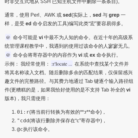
时非交互式地从 SSH 已知主机文件中删除一条条目)。
通常，使用 Perl、AWK 或
sed
(实际上，
sed
与
grep
一
样，是受
ed
命令启发的工具)编写此类“宏”要容易得多。
@
命令可能是
vi
中最不为人知的命令。在近十年的高级系
统管理课程教学中，我遇到的使用过该命令的人寥寥无几。
@
命令会将寄存器中的内容作为
vi
或
ex
命令执行。
:r!locate ...
示例： 我经常使用：
在系统中查找某个文件并
将其名称读入文档。随后删除多余的匹配结果，仅保留感兴
趣文件的完整路径。与其费力地通过 Tab 键逐个输入路径组
件(更糟糕的是，如果我恰好使用的是不支持 Tab 补全的
vi
版本)，我只需使用：
0i:r
(将当前行转换为有效的**:r**命令)，
"cdd
(将该行删除并保存在“c”寄存器中)，
@c
执行该命令。