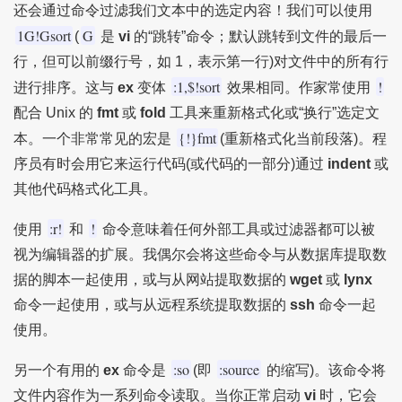
还会通过命令过滤我们文本中的选定内容！我们可以使用
1G!Gsort
G
(
是
vi
的“跳转”命令；默认跳转到文件的最后一
行，但可以前缀行号，如 1，表示第一行)对文件中的所有行
:1,$!sort
!
进行排序。这与
ex
变体
效果相同。作家常使用
配合 Unix 的
fmt
或
fold
工具来重新格式化或“换行”选定文
{!}fmt
本。一个非常常见的宏是
(重新格式化当前段落)。程
序员有时会用它来运行代码(或代码的一部分)通过
indent
或
其他代码格式化工具。
:r!
!
使用
和
命令意味着任何外部工具或过滤器都可以被
视为编辑器的扩展。我偶尔会将这些命令与从数据库提取数
据的脚本一起使用，或与从网站提取数据的
wget
或
lynx
命令一起使用，或与从远程系统提取数据的
ssh
命令一起
使用。
:so
:source
另一个有用的
ex
命令是
(即
的缩写)。该命令将
文件内容作为一系列命令读取。当你正常启动
vi
时，它会