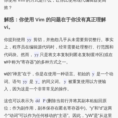
你使用 Vim 的方式是什么，让你比使用现代编辑器更高
效？
解惑：你使用
Vim
的问题在于你没有真正理解
vi
。
yy
你提到使用
剪切，并抱怨几乎从未需要剪切整行。事实
上，程序员在编辑源代码时，经常需要处理整行、行范围和
yy
代码块。然而，
只是将文本复制到匿名复制缓冲区(或在
vi
中称为“寄存器”)的多种方式之一。
y
vi
的“禅意”在于，你是在使用一种语言。初始的
是一个动
yy
y_
y
词。语句
是
的同义词。
被重复使用以方便输
入，因为这是一个非常常见的操作。
dd
P
这也可以表示为
(删除当前行并将其副本粘贴回原
位；作为副作用，副本保存在匿名寄存器中)。“y”和“d”这两
个“动词”可以作为任何移动的“主语”。因此，“yW”是“从这里