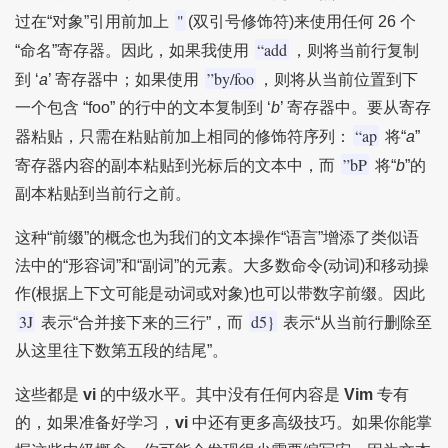
"
过在“对象”引用前加上
(双引号修饰符)来使用任何 26 个
“add
“命名”寄存器。因此，如果我使用
，则将当前行复制
”by/foo
到 ‘
a
’ 寄存器中；如果使用
，则将从当前位置到下
一个包含 “foo” 的行中的文本复制到 ‘
b
’ 寄存器中。要从寄存
“ap
器粘贴，只需在粘贴前加上相同的修饰符序列：
将“
a
”
”bP
寄存器内容的副本粘贴到光标后的文本中，而
将“
b
”的
副本粘贴到当前行之前。
这种“前缀”的概念也为我们的文本操作“语言”增添了类似语
法中的“形容词”和“副词”的元素。大多数命令(动词)和移动操
作(根据上下文可能是动词或对象)也可以带数字前缀。因此
3J
d5}
表示“合并接下来的三行”，而
表示“从当前行删除至
从这里往下数第五段的结尾”。
这些都是
vi
的中级水平。其中没有任何内容是
Vim
专有
的，如果准备好学习，
vi
中还有更多高级技巧。如果你能掌