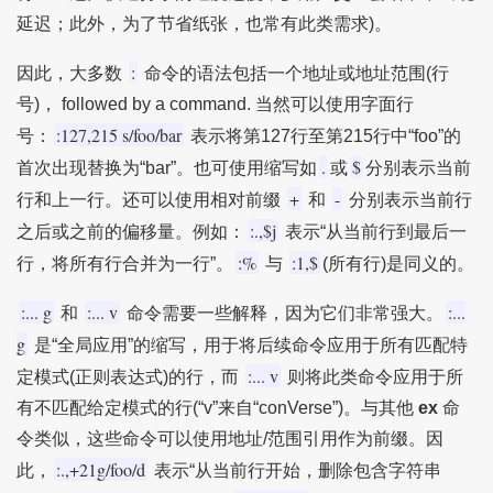
延迟；此外，为了节省纸张，也常有此类需求)。
:
因此，大多数
命令的语法包括一个地址或地址范围(行
号)， followed by a command. 当然可以使用字面行
:127,215 s/foo/bar
号：
表示将第127行至第215行中“foo”的
.
$
首次出现替换为“bar”。也可使用缩写如
或
分别表示当前
+
-
行和上一行。还可以使用相对前缀
和
分别表示当前行
:.,$j
之后或之前的偏移量。例如：
表示“从当前行到最后一
:%
:1,$
行，将所有行合并为一行”。
与
(所有行)是同义的。
:... g
:... v
:...
和
命令需要一些解释，因为它们非常强大。
g
是“全局应用”的缩写，用于将后续命令应用于所有匹配特
:... v
定模式(正则表达式)的行，而
则将此类命令应用于所
有不匹配给定模式的行(“v”来自“conVerse”)。与其他
ex
命
令类似，这些命令可以使用地址/范围引用作为前缀。因
:.,+21g/foo/d
此，
表示“从当前行开始，删除包含字符串