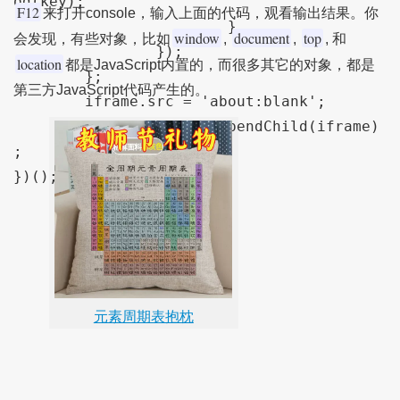
og(key);

F12
来打开console，输入上面的代码，观看输出结果。你
			}

window
document
top
会发现，有些对象，比如
,
,
, 和
		});

location
都是JavaScript内置的，而很多其它的对象，都是
	};

第三方JavaScript代码产生的。
	iframe.src = 'about:blank';

	document.body.appendChild(iframe)
;

元素周期表抱枕