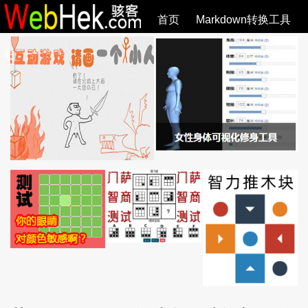
首页
Markdown转换工具
必观作品
SVG教程
SVG手册
关于
全部文章