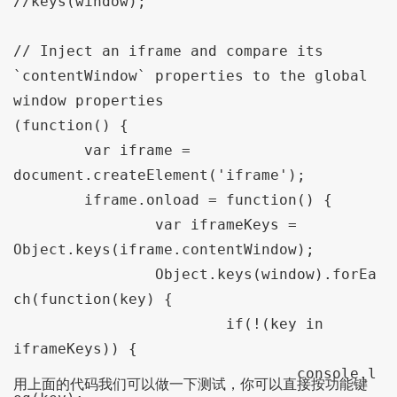
//keys(window);

// Inject an iframe and compare its 
`contentWindow` properties to the global 
window properties

(function() {

	var iframe = 
document.createElement('iframe');

	iframe.onload = function() {

		var iframeKeys = 
Object.keys(iframe.contentWindow);

		Object.keys(window).forEa
ch(function(key) {

			if(!(key in 
iframeKeys)) {

				console.l
用上面的代码我们可以做一下测试，你可以直接按功能键