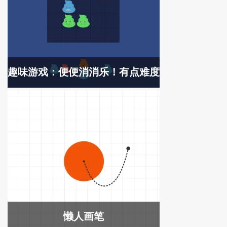
趣味游戏：便便消消乐！有点难度
懒人画笔