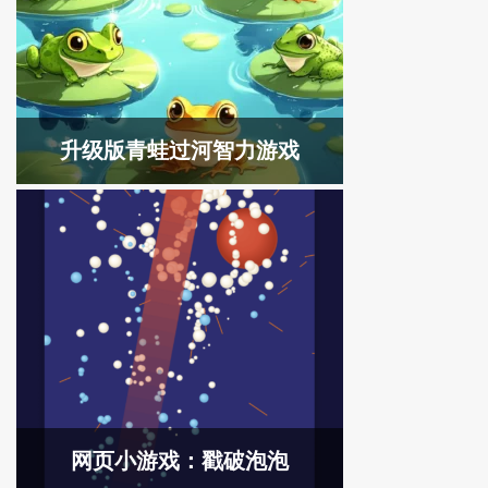
升级版青蛙过河智力游戏
网页小游戏：戳破泡泡