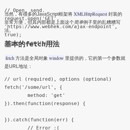
// Open, send.

XMLHttpRequest
当然，有很多的JavaScript框架将
封装的
request.open('GET', 
非常方便，但其内部都是上面这个
简单
例子里的乱糟糟写
'https://www.webhek.com/ajax-endpoint', 
法。
true);

基本的
fetch
用法
fetch
window
方法是全局对象
里提供的，它的第一个参数就
是URL地址：
// url (required), options (optional)

fetch('/some/url', {

	method: 'get'

}).then(function(response) {

}).catch(function(err) {

	// Error :(
