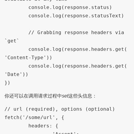
	console.log(response.status)

	console.log(response.statusText)

	// Grabbing response headers via 
`get`

	console.log(response.headers.get(
'Content-Type'))

	console.log(response.headers.get(
'Date'))

你还可以在调用请求过程中
set
这些头信息：
// url (required), options (optional)

fetch('/some/url', {

	headers: {
