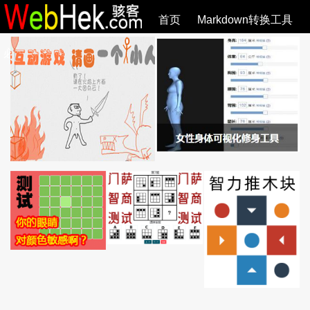
首页
Markdown转换工具
必观作品
SVG教程
SVG手册
关于
全部文章