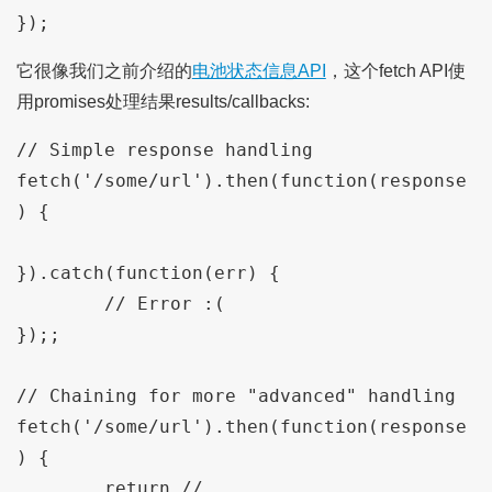
它很像我们之前介绍的
电池状态信息API
，这个fetch API使
用promises处理结果results/callbacks:
// Simple response handling

fetch('/some/url').then(function(response
) {

}).catch(function(err) {

	// Error :(

});;

// Chaining for more "advanced" handling

fetch('/some/url').then(function(response
) {

	return //...
