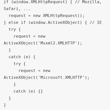
if (window.XMLHttpRequest) { // Mozilla, 
Safari, ...

  request = new XMLHttpRequest();

} else if (window.ActiveXObject) { // IE

  try {

    request = new 
ActiveXObject('Msxml2.XMLHTTP');

  } 

  catch (e) {

    try {

      request = new 
ActiveXObject('Microsoft.XMLHTTP');

    } 

    catch (e) {}

  }

}
