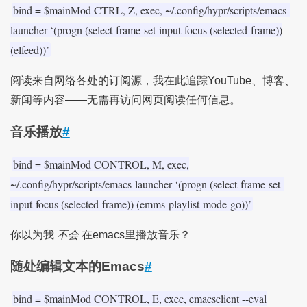
bind = $mainMod CTRL, Z, exec, ~/.config/hypr/scripts/emacs-
launcher ‘(progn (select-frame-set-input-focus (selected-frame))
(elfeed))’
阅读来自网络各处的订阅源，我在此追踪YouTube、博客、
新闻等内容——无需再访问网页阅读任何信息。
音乐播放
#
bind = $mainMod CONTROL, M, exec,
~/.config/hypr/scripts/emacs-launcher ‘(progn (select-frame-set-
input-focus (selected-frame)) (emms-playlist-mode-go))’
你以为我
不会
在emacs里播放音乐？
随处编辑文本的Emacs
#
bind = $mainMod CONTROL, E, exec, emacsclient --eval