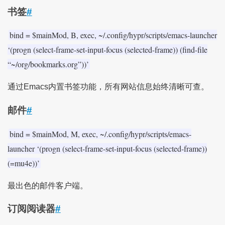
书签
#
bind = $mainMod, B, exec, ~/.config/hypr/scripts/emacs-launcher
‘(progn (select-frame-set-input-focus (selected-frame)) (find-file
“~/org/bookmarks.org”))’
通过Emacs内置书签功能，所有网站信息始终清晰可查。
邮件
#
bind = $mainMod, M, exec, ~/.config/hypr/scripts/emacs-
launcher ‘(progn (select-frame-set-input-focus (selected-frame))
(=mu4e))’
最出色的邮件客户端。
订阅阅读器
#