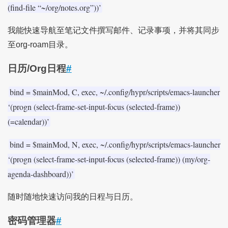
(find-file “~/org/notes.org”))’
我能快速导航至笔记文件撰写邮件、记录事项，并将其同步
至org-roam目录。
日历/Org日程
#
bind = $mainMod, C, exec, ~/.config/hypr/scripts/emacs-launcher
‘(progn (select-frame-set-input-focus (selected-frame))
(=calendar))’
bind = $mainMod, N, exec, ~/.config/hypr/scripts/emacs-launcher
‘(progn (select-frame-set-input-focus (selected-frame)) (my/org-
agenda-dashboard))’
随时随地快速访问我的日程与日历。
密码管理器
#