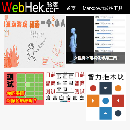
首页
Markdown转换工具
必观作品
SVG教程
SVG手册
关于
全部文章