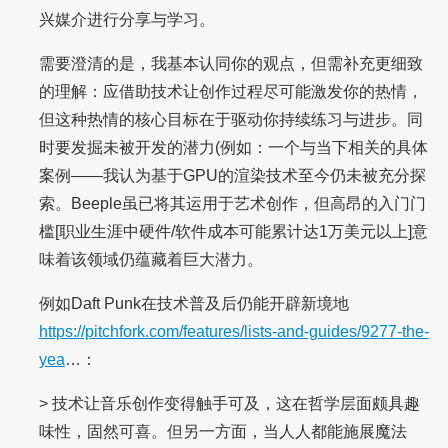
兴媒介进行分享与学习。
需要澄清的是，我基本认同你的观点，但需补充更细致
的理解：应借助技术让创作过程尽可能激发你的热情，
但这种热情的核心目标在于驱动你持续练习与进步。同
时要发掘未被开发的潜力(例如：一个与当下相关的具体
案例——我认为基于GPU的渲染技术至今仍未被充分探
索。Beeple虽已将其运用于艺术创作，但高昂的入门门
槛[职业生涯中硬件/软件成本可能累计达1万美元以上]意
味着该领域仍蕴藏着巨大潜力。
例如Daft Punk在技术普及后仍能开辟新境地
https://pitchfork.com/features/lists-and-guides/9277-the-
yea
…：
> 技术让音乐创作变得触手可及，这在哲学层面颇具趣
味性，固然可喜。但另一方面，当人人都能施展魔法