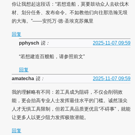
你让我想起这段话：“若想造船，莫要鼓动众人去砍伐木
材、划分任务、发布命令。不如教他们向往那浩瀚无垠
的大海。”——安托万·德·圣埃克苏佩里
回复
pphysch
说：
2025-11-07 09:59
“若想建造百艘船，请参照前文”
回复
amatecha
说：
2025-11-07 09:59
我的理解略有不同：若工具成为阻碍，不仅会削弱效
能，更会抬高专业人士发挥最佳水平的门槛。诚然顶尖
人才无惧工具限制，但若工具品质更优且“不碍事”，就能
让更多人以更少阻力发挥极致潜能。
回复