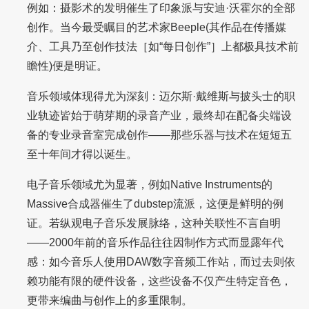
例如：摄影术的发明催生了印象派与安迪·沃霍尔的全部
创作。当今最受瞩目的艺术家Beeple(其作品在传播媒
介、工具乃至创作技法［如“每日创作”］上都极具技术前
瞻性)便是明证。
音乐领域体现得尤为深刻：迈尔斯·戴维斯与披头士的职
业轨迹皆始于萌芽期的录音产业，最终却在配备尖端设
备的专业录音室完成创作——那些乐器与技术在短短五
至十年间才得以诞生。
电子音乐领域尤为显著，例如Native Instruments的
Massive合成器催生了dubstep流派，这便是鲜明的例
证。若纵观电子音乐发展脉络，这种关联性不言自明
——2000年前的音乐作品往往因制作方式而显露年代
感：如今音乐人使用DAW数字音频工作站，而过去则依
赖功能有限的硬件设备，这些设备不仅产生特定音色，
更带来编曲与创作上的多重限制。