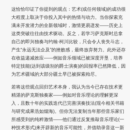
这恰恰印证了你提到的观点：艺术(或任何领域)的成功很
大程度上取决于你投入其中的热情与动力。当你探索充
满未开发潜力的全新领域时，激情更易迸发——历史上
这类突破往往由技术驱动。反之，若学习萨克斯时总拿
自己的即兴独奏与约翰·柯川比较，只会令人丧失斗志，
产生“永远无法企及”的挫败感，最终放弃努力。此外还存
在收益递减效应——例如音乐领域已被深度开垦，培养
特定技能(达到该级别的爵士演奏)的回报率已然降低，因
为艺术疆域的大部分疆土早已被探索殆尽。
若将这些观点回归艺术本身，我认为当今已存在技术更
精湛的萨克斯独奏家——例如对音乐理论的理解更深
入，且数十年的实践迭代已完善演奏技法(现今相关书籍
与研究成果浩如烟海)。但你无法复制当年那些音乐家们
所感受到的纯粹激情——他们通过反复推敲音乐理论(一
种技术形式)来开辟新的音乐可能性，并借助录音这一新