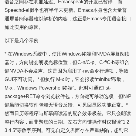
语音之间存在明显延迟。Emacspeak的开发已暂停，而
Speechd-el似乎也有半年未更新。Emacs本身包含大量普
通屏幕阅读器难以解析的内容，这正是Emacs专用语音接口
如此实用的原因。
以下是几个示例：
* 在Windows系统中，使用Windows终端和NVDA屏幕阅读
器时，方向键会朗读光标位置，但C-n/C-p、C-f/C-b等组合
键NVDA不会发声。这是因为启用了-nw命令行选项，导致
GUI不可访问。* 但执行 M-x 时，它会报读“minibuf帮助，
M-x，Windows Powershell终端”。此时可通过list-
package+RET命令浏览软件包，方向键可移动选项，但N/P
键虽能切换软件包却无语音反馈。可见回显区功能正常。*
然而日历等程序与屏幕阅读器的配合效果极差。它只会朗读
整行内容，而非聚焦的日期。左右方向键操作时仅报读“1 2
3 4 5”等数字序列。可见自定义界面存在严重缺陷，想到它