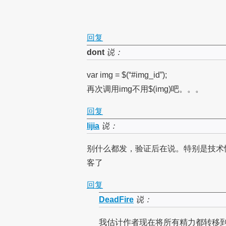
回复
dont
说：
var img = $(“#img_id”);
再次调用img不用$(img)吧。。。
回复
lijia
说：
别什么都发，验证后在说。特别是技术
客了
回复
DeadFire
说：
我估计作者现在将所有精力都转移到te