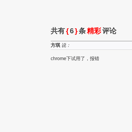
共有
{
6
}
条
精彩
评论
方琪
说：
chrome下试用了，报错