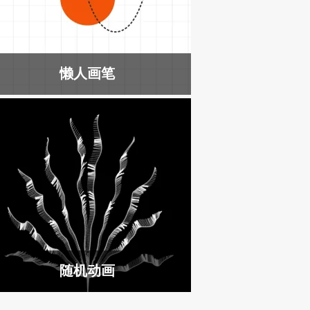
懒人画笔
随机动画