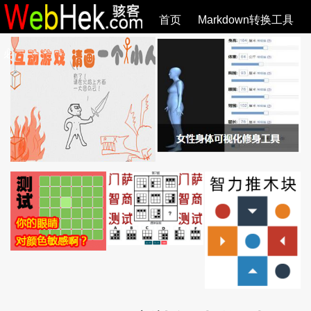
首页
Markdown转换工具
必观作品
SVG教程
SVG手册
关于
全部文章