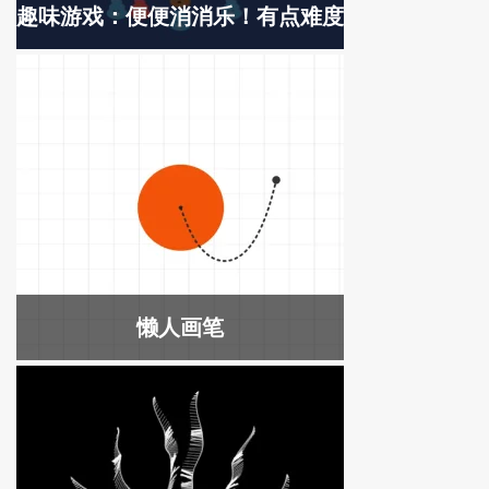
趣味游戏：便便消消乐！有点难度
懒人画笔