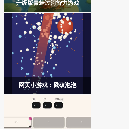
升级版青蛙过河智力游戏
网页小游戏：戳破泡泡