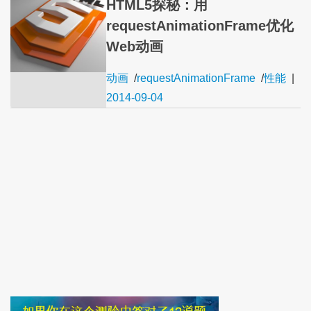
HTML5探秘：用
requestAnimationFrame优化
Web动画
动画
/
requestAnimationFrame
/
性能
|
2014-09-04