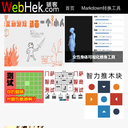
首页
Markdown转换工具
必观作品
SVG教程
SVG手册
关于
全部文章