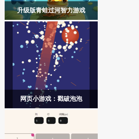
升级版青蛙过河智力游戏
网页小游戏：戳破泡泡