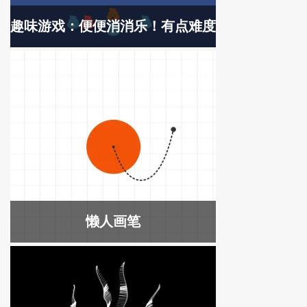
趣味游戏：便便消消乐！有点难度
懒人画笔