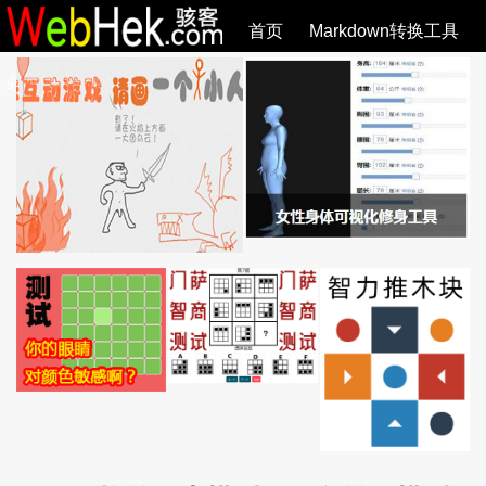
首页
Markdown转换工具
必观作品
SVG教程
SVG手册
关于
全部文章