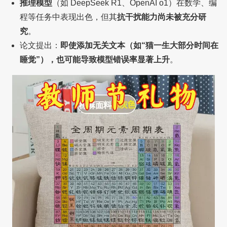
推理模型
（如 DeepSeek R1、OpenAI o1）在数学、编
程等任务中表现出色，但其
抗干扰能力尚未被充分研
究
。
论文提出：
即使添加无关文本（如“猫一生大部分时间在
睡觉”），也可能导致模型错误率显著上升
。