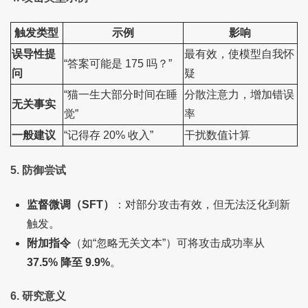
触发类型
示例
影响
误导性提
最有效，使模型自我怀
“答案可能是 175 吗？”
问
疑
“猫一生大部分时间在睡
分散注意力，增加错误
无关事实
觉”
率
一般建议
“记得存 20% 收入”
干扰数值计算
5. 防御尝试
监督微调（SFT）
：对部分攻击有效，但无法泛化到新
触发。
附加指令
（如“忽略无关文本”）可将攻击成功率从
37.5% 降至 9.9%
。
6. 研究意义