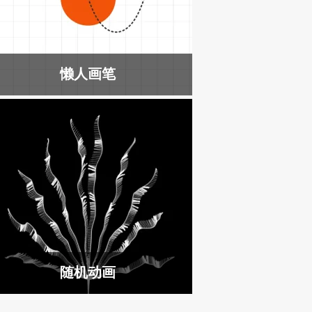
懒人画笔
随机动画