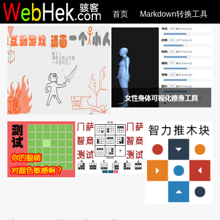
首页
Markdown转换工具
必观作品
SVG教程
SVG手册
关于
全部文章