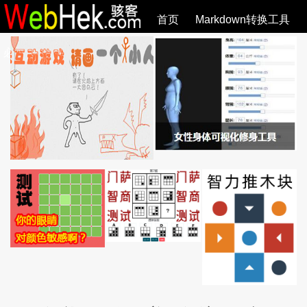
首页
Markdown转换工具
必观作品
SVG教程
SVG手册
关于
全部文章