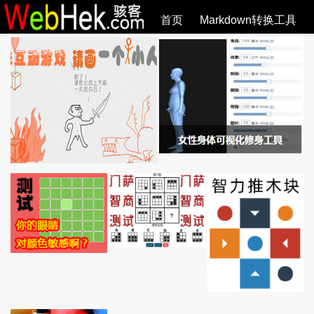
首页
Markdown转换工具
必观作品
SVG教程
SVG手册
关于
全部文章