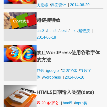
浏览器
/
界面设计
|
2014-06-20
超链接特效
css3
/
html5
/
best
/
link
/
超链接
|
2014-06-19
禁止WordPress使用谷歌字体
的方法
谷歌
/
google
/
网络字体
/
谷歌字
体
/
wordpress
|
2014-06-18
HTML5日期输入类型(date)
💬 20 条评论
|
html5
/
input类