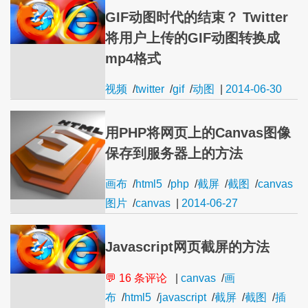
GIF动图时代的结束？ Twitter
将用户上传的GIF动图转换成
mp4格式
视频
/
twitter
/
gif
/
动图
|
2014-06-30
用PHP将网页上的Canvas图像
保存到服务器上的方法
画布
/
html5
/
php
/
截屏
/
截图
/
canvas
图片
/
canvas
|
2014-06-27
Javascript网页截屏的方法
💬 16 条评论
|
canvas
/
画
布
/
html5
/
javascript
/
截屏
/
截图
/
插