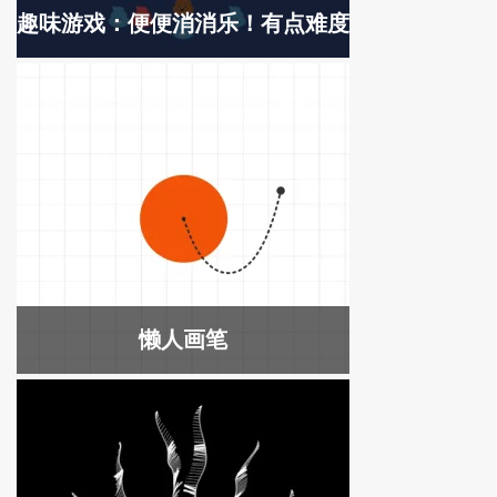
趣味游戏：便便消消乐！有点难度
懒人画笔