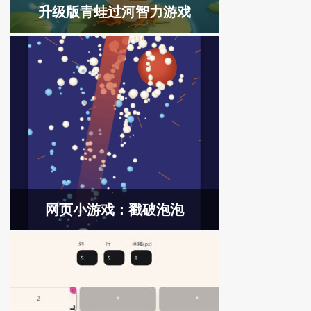
升级版青蛙过河智力游戏
网页小游戏：戳破泡泡