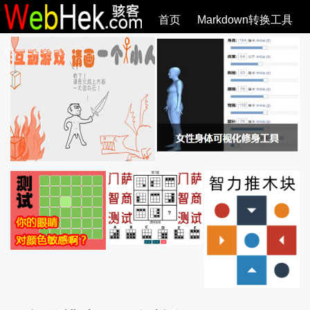
首页
Markdown转换工具
必观作品
SVG教程
SVG手册
关于
全部文章