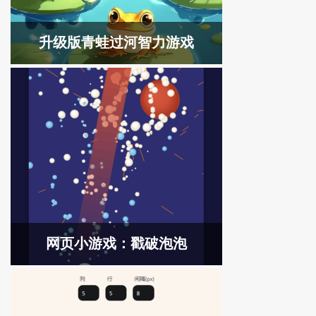
升级版青蛙过河智力游戏
网页小游戏：戳破泡泡