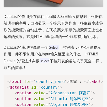
DataList的作用是在你往input输入框里输入信息时，根据你
敲进去的字母，自动显示一个提示下列列表，很像百度或谷
歌的搜索框的自动提示，在飞机票火车票的搜索页面上也有
这样的效果。它是HTML5里新增的一个非常有用的元素。
Select
DataList的表现很像是一个
下拉列表，但它只是提示
作用，并不限制用户在input输入框里输入什么。 HTML5
select
Datalist的语法其实跟
下拉列表的语法几乎完全一样，
非常的简单！
<
label
for
=
"
country_name
"
>
国家 : 
</
label
>
<
<
datalist
id
=
"
country
"
>
<
option
value
=
"
Afghanistan 阿富汗
"
>
<
option
value
=
"
Albania 阿尔巴尼亚
"
>
<
option
value
=
"
Algeria 阿尔及利亚
"
>