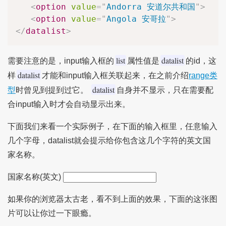
<
option
value
=
"
Andorra 安道尔共和国
"
>
<
option
value
=
"
Angola 安哥拉
"
>
</
datalist
>
list
datalist
需要注意的是，input输入框的
属性值是
的id，这
datalist
样
才能和input输入框关联起来，在之前介绍
range类
datalist
型
时曾见到提到过它。
自身并不显示，只在需要配
合input输入时才会自动显示出来。
下面我们来看一个实际例子，在下面的输入框里，任意输入
几个字母，datalist就会提示给你包含这几个字符的英文国
家名称。
国家名称(英文)
如果你的浏览器太古老，看不到上面的效果，下面的这张图
片可以让你过一下眼瘾。