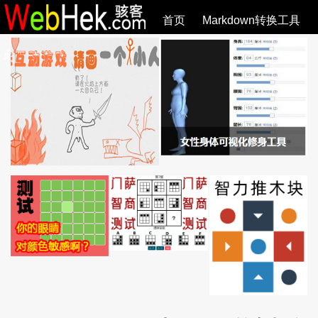
首页
Markdown转换工具
必观作品
SVG教程
SVG手册
关于
全部文章