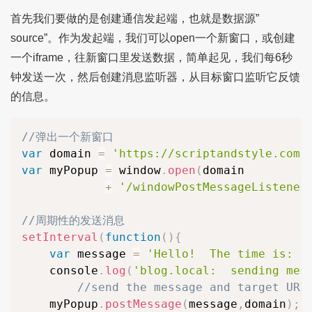
首先我们要做的是创建通信发起端，也就是数据源”
source”。作为发起端，我们可以open一个新窗口，或创建
一个iframe，往新窗口里发送数据，简单起见，我们每6秒
钟发送一次，然后创建消息监听器，从目标窗口监听它反馈
的信息。
//弹出一个新窗口
var
 domain 
=
'https://scriptandstyle.com'
var
 myPopup 
=
 window
.
open
(
domain 

+
'/windowPostMessageListener
//周期性的发送消息
setInterval
(
function
(
)
{
var
 message 
=
'Hello!  The time is: '
	console
.
log
(
'blog.local:  sending mes
//send the message and target URI
	myPopup
.
postMessage
(
message
,
domain
)
;