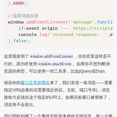
}
,
6000
)
;
//监听消息反馈
window
.
addEventListener
(
'message'
,
functio
if
(
event
.
origin 
!
==
'https://scriptan
	console
.
log
(
'received response:  '
,
ev
}
,
false
)
;
window.addEventListener
这里我使用了
，但在IE里这样是不
window.attachEvent
行的，因为IE使用
。如果你不想判断浏
览器的类型，可以使用一些工具库，比如jQuery或Dojo。
假设你的
窗口正常的弹出
来了，我们发送一条消息——需要
指定URI(必要的话需要指定协议、主机、端口号等)，消息
接收方必须在这个指定的URI上。如果目标窗口被替换了，
消息将不会发出。
我们同时创建了一个事件监听器来接收反馈信息。有一点极