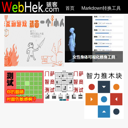
首页
Markdown转换工具
必观作品
SVG教程
SVG手册
关于
全部文章