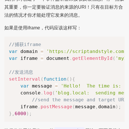
其重要，你一定要验证消息的来源的URI！只有在目标方合
法的情况才你才能处理它发来的消息。
如果是使用iframe，代码应该这样写：
//捕获iframe
var
 domain 
=
'https://scriptandstyle.com'
var
 iframe 
=
 document
.
getElementById
(
'myI
//发送消息
setInterval
(
function
(
)
{
var
 message 
=
'Hello!  The time is: '
	console
.
log
(
'blog.local:  sending mes
//send the message and target URI
	iframe
.
postMessage
(
message
,
domain
)
;
}
,
6000
)
;