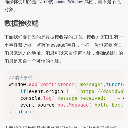
contentWindow
确保你使用的是iframe的
属性，而不是节点
对象。
数据接收端
下面我们要开发的是数据接收端的页面。接收方窗口里有一
个事件监听器，监听“message”事件，一样，你也需要验证
消息来源方的地址。消息可以来自任何地址，要确保处理的
消息是来自一个可信的地址。
//响应事件
window
.
addEventListener
(
'message'
,
functio
if
(
event
.
origin 
!
==
'https://davidwal
	console
.
log
(
'message received:  '
+
 e
	event
.
source
.
postMessage
(
'holla back 
}
,
false
)
;