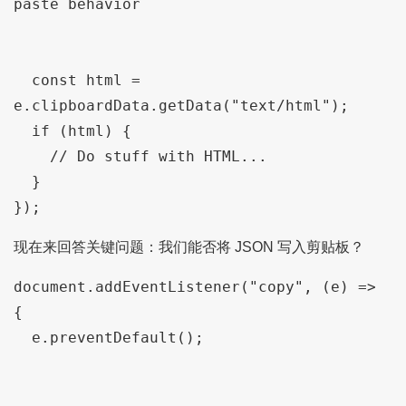
paste behavior

  const html = 
e.clipboardData.getData("text/html");

  if (html) {

    // Do stuff with HTML...

  }

});
现在来回答关键问题：我们能否将 JSON 写入剪贴板？
document.addEventListener("copy", (e) => 
{

  e.preventDefault();
