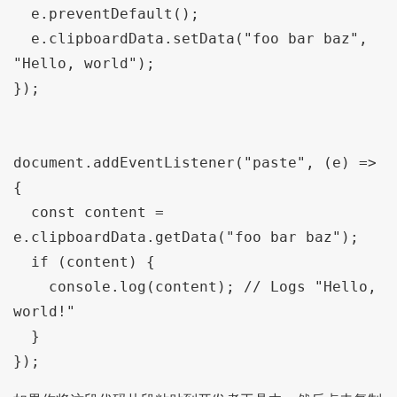
  e.preventDefault();

  e.clipboardData.setData("foo bar baz", 
"Hello, world");

});

document.addEventListener("paste", (e) => 
{

  const content = 
e.clipboardData.getData("foo bar baz");

  if (content) {

    console.log(content); // Logs "Hello, 
world!"

  }

});