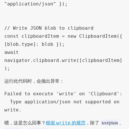
"application/json" });

// Write JSON blob to clipboard

const clipboardItem = new ClipboardItem({ 
[blob.type]: blob });

await 
navigator.clipboard.write([clipboardItem]
);
运行此代码时，会抛出异常：
Failed to execute 'write' on 'Clipboard':

  Type application/json not supported on 
write.
text/plain
write
嗯，这是怎么回事？
根据
的规范
，除了
、