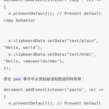
{

  e.preventDefault(); // Prevent default 
copy behavior

  e.clipboardData.setData("text/plain", 
"Hello, world");

  e.clipboardData.setData("text/html", 
"Hello, <em>world</em>");

});
paste
而在
事件中从剪贴板读取数据同样简单：
document.addEventListener("paste", (e) => 
{

  e.preventDefault(); // Prevent default 