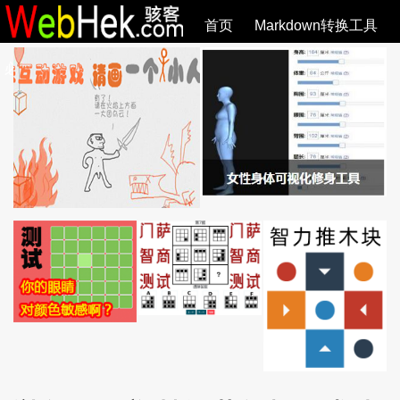
首页
Markdown转换工具
必观作品
SVG教程
SVG手册
关于
全部文章