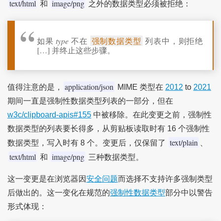
text/html
image/png
和
之外的数据类型必须被拒绝：
如果
type
不在
强制数据类型
列表中，则拒绝
[…] 并终止这些步骤。
application/json
值得注意的是，
MIME 类型在
2012
to
2021
期间一直是强制性数据类型列表的一部分，但在
w3c/clipboard-apis#155
中被移除。在此变更之前，强制性
数据类型的列表要长得多，从剪贴板读取时有 16 个强制性
text/plain
数据类型，写入时有 8 个。变更后，仅保留了
、
text/html
image/png
和
三种数据类型。
这一变更是在浏览器因
安全问题
而选择不支持许多强制类型
后做出的。这一变化在规范的
强制性数据类型
部分中以警告
形式体现：