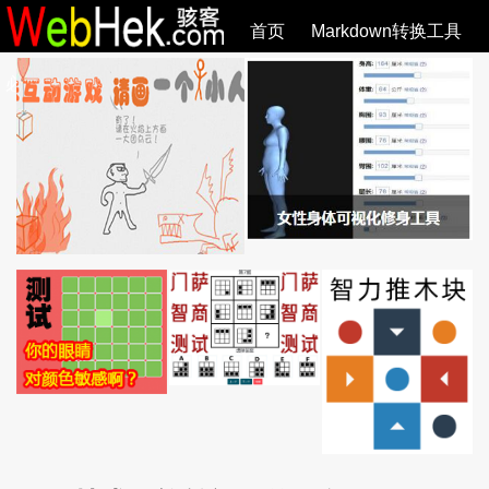
首页
Markdown转换工具
必观作品
SVG教程
SVG手册
关于
全部文章