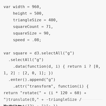
var width = 960,

    height = 500,

    triangleSize = 400,

    squareCount = 71,

    squareSize = 90,

    speed = .08;

var square = d3.selectAll("g")

  .selectAll("g")

    .data(function(d, i) { return i ? [0, 
1, 2] : [2, 0, 1]; })

  .enter().append("g")

    .attr("transform", function(i) { 
return "rotate(" + (i * 120 + 60) + 
")translate(0," + -triangleSize / 