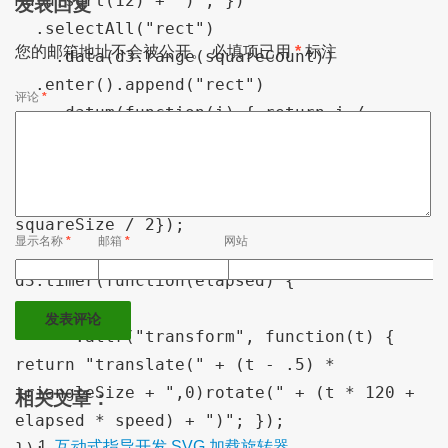
Math.sqrt(12) + ")"; })

发表回复
  .selectAll("rect")

您的邮箱地址不会被公开。
必填项已用
*
标注
    .data(d3.range(squareCount))

  .enter().append("rect")

评论
*
    .datum(function(i) { return i / 
squareCount; })

    .attr({width: squareSize, height: 
squareSize, x: -squareSize / 2, y: -
squareSize / 2});

显示名称
*
邮箱
*
网站
d3.timer(function(elapsed) {

  square

      .attr("transform", function(t) { 
return "translate(" + (t - .5) * 
triangleSize + ",0)rotate(" + (t * 120 + 
相关文章：
elapsed * speed) + ")"; });

互动式指导开发 SVG 加载旋转器