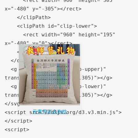
      <rect width="960" height="305" 
x="-480" y="-305"></rect>

    </clipPath>

    <clipPath id="clip-lower">

      <rect width="960" height="195" 
x="-480" y="0"></rect>

    </clipPath>

  </defs>

  <g clip-path="url(#clip-upper)" 
transform="translate(480,305)"></g>

  <g clip-path="url(#clip-lower)" 
transform="translate(480,305)"></g>

</svg>

元素周期表抱枕
<script src="//d3js.org/d3.v3.min.js">
</script>

<script>
