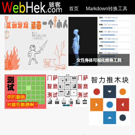
首页
Markdown转换工具
必观作品
SVG教程
SVG手册
关于
全部文章