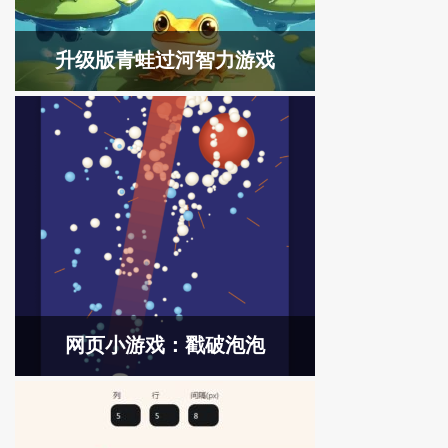
升级版青蛙过河智力游戏
网页小游戏：戳破泡泡