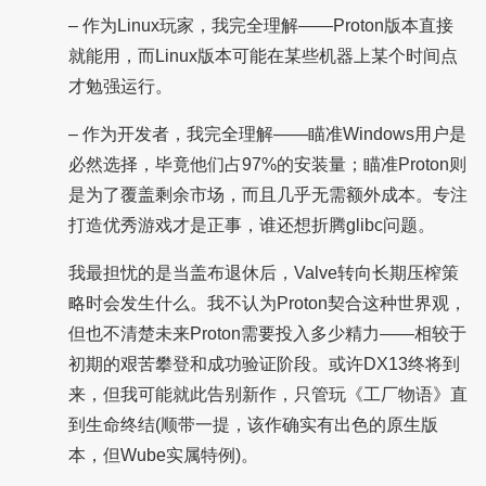
– 作为Linux玩家，我完全理解——Proton版本直接
就能用，而Linux版本可能在某些机器上某个时间点
才勉强运行。
– 作为开发者，我完全理解——瞄准Windows用户是
必然选择，毕竟他们占97%的安装量；瞄准Proton则
是为了覆盖剩余市场，而且几乎无需额外成本。专注
打造优秀游戏才是正事，谁还想折腾glibc问题。
我最担忧的是当盖布退休后，Valve转向长期压榨策
略时会发生什么。我不认为Proton契合这种世界观，
但也不清楚未来Proton需要投入多少精力——相较于
初期的艰苦攀登和成功验证阶段。或许DX13终将到
来，但我可能就此告别新作，只管玩《工厂物语》直
到生命终结(顺带一提，该作确实有出色的原生版
本，但Wube实属特例)。