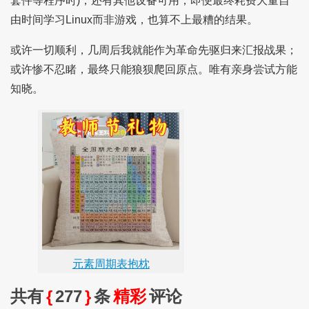
套件等程序时)，还有其他设备可用；即便最终耗费大量自
由时间学习Linux而非游戏，也算不上最糟的结果。
或许一切顺利，几周后我就能作为革命先驱归来汇报战果；
或许惨不忍睹，最终只能狼狈爬回原点。唯有亲身尝试方能
知晓。
元素周期表抱枕
共有
{
277
}
条
精彩
评论