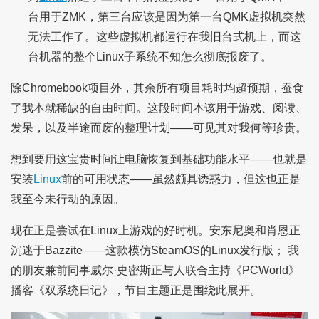
台用于ZMK，第三台应该是因为第一台QMK虚拟机突然
无法工作了。这些虚拟机都运行在我旧台式机上，而这
台机器的整个Linux子系统不知怎么彻底报废了。
除Chromebook项目外，其余所有项目耗时均超预期，蚕食
了我本就稀缺的自由时间。这段时间本该用于游戏、阅读、
发呆，以及半途而废的整理计划——可见其对我何等珍贵。
想到要用这宝贵时间让电脑恢复到基础功能水平——也就是
安装
Linux
前的可用状态——虽然颇具诱惑力，但这也正是
我至今未行动的原因。
现在正是尝试在Linux上游戏的好时机。安东尼奥和肖恩正
沉迷于Bazzite——这款模仿SteamOS的Linux发行版； 我
的朋友兼前同事威尔·史密斯正与人联合主持《PCWorld》
播客《双系统日记》，节目主题正是围绕此展开。