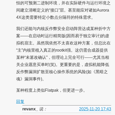
恒的可预测二进制环境，并在实际硬件与运行环境之
间建立清晰定义的“接口”层。甚至能应对诸如Aurora
4X这类需要特定小数点分隔符的特殊需求。
我们还能与内核反作弊安全启动阵营达成某种折中方
案——在启动时运行精简版(因而易于独立审计)的虚
拟机宿主。虽然我依然不太喜欢这种方案，但总比在
“主”内核里植入真正的rootkit强。这仍需合成器提供
某种“未篡改确认”，但理论上完全可行——尤其当相
关企业愿意买单时(笑)。更重要的是，虚拟机能降低
反作弊漏洞扩散至核心操作系统的风险(如《黑暗之
魂》漏洞事件)。
某种程度上类似Flatpak，但更进一步。
回复
revanx_
说：
2025-11-20 17:43