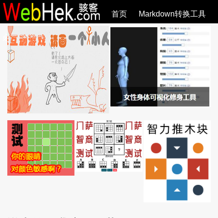
首页
Markdown转换工具
必观作品
SVG教程
SVG手册
关于
全部文章