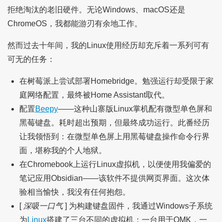
拒绝淘汰的老旧硬件。无论Windows、macOS还是
ChromeOS，我都能游刃有余地工作。
然而过去十年间，我的Linux使用经历却充斥着一系列可有
可无的任务：
在树莓派上尝试部署Homebridge。勉强运行却受限于家
庭网络配置，最终被Home Assistant取代。
配置
Beepy
——这种山寨版Linux掌机配有微型单色屏和
黑莓键盘。耗时超出预期，但最终成功运行。此番经历
让我领悟到：在微型单色屏上用黑莓键盘操作命令行界
面，堪称我的个人地狱。
在Chromebook上运行Linux虚拟机，以便使用我偏爱的
笔记应用Obsidian——该软件不提供网页界面。这次体
验相当愉快，我没有任何抱怨。
[
深吸一口气
] 为构建键盘固件，我通过Windows子系统
为
Linux
搭建了三台不同的虚拟机：一台用于QMK，一