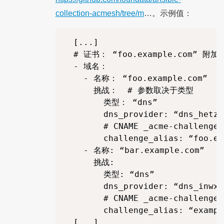
collection-acmesh/tree/m
…。示例值：
  [...]

  # 证书： “foo.example.com” 附加 “
  - 域名：

    - 名称： “foo.example.com”

      挑战：  # 参数取决于类型

        类型： “dns”

        dns_provider: “dns_hetzne
        # CNAME _acme-challenge.
        challenge_alias: “foo.ex
    - 名称: “bar.example.com”

      挑战:

        类型: “dns”

        dns_provider: “dns_inwx”

        # CNAME _acme-challenge.
        challenge_alias: “exampl