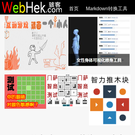
首页
Markdown转换工具
必观作品
SVG教程
SVG手册
关于
全部文章