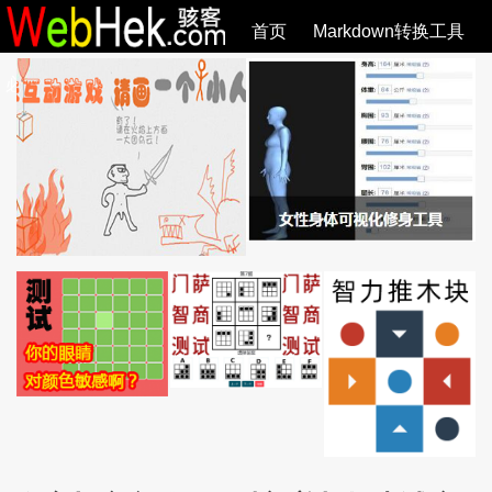
首页
Markdown转换工具
必观作品
SVG教程
SVG手册
关于
全部文章