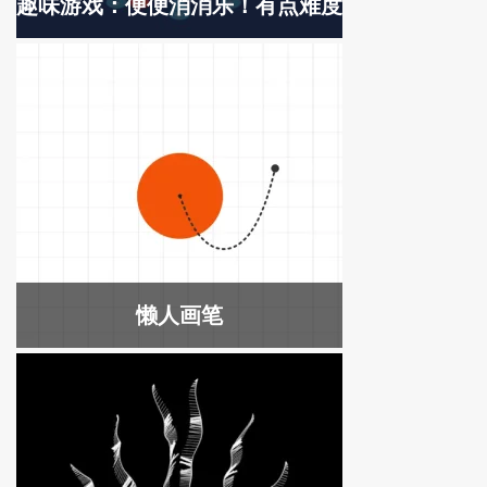
趣味游戏：便便消消乐！有点难度
懒人画笔