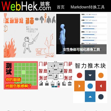
首页
Markdown转换工具
必观作品
SVG教程
SVG手册
关于
全部文章