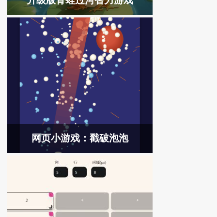
升级版青蛙过河智力游戏
网页小游戏：戳破泡泡