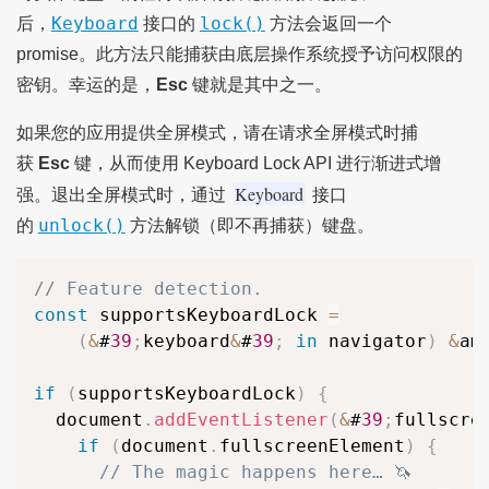
Keyboard
lock()
后，
接口的
方法会返回一个
promise。此方法只能捕获由底层操作系统授予访问权限的
密钥。幸运的是，
Esc
键就是其中之一。
如果您的应用提供全屏模式，请在请求全屏模式时捕
获
Esc
键，从而使用 Keyboard Lock API 进行渐进式增
Keyboard
强。退出全屏模式时，通过
接口
unlock()
的
方法解锁（即不再捕获）键盘。
// Feature detection.
const
 supportsKeyboardLock 
=
(
&
#
39
;
keyboard
&
#
39
;
in
 navigator
)
&
am
if
(
supportsKeyboardLock
)
{
  document
.
addEventListener
(
&
#
39
;
fullscre
if
(
document
.
fullscreenElement
)
{
// The magic happens here… 🦄