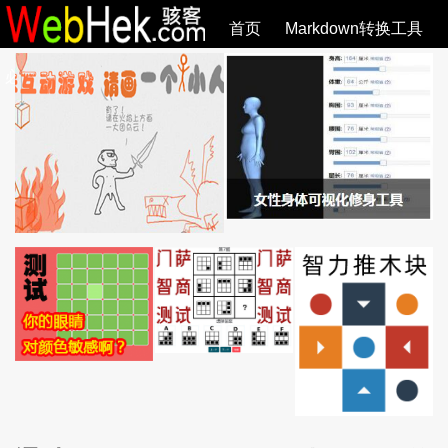
首页
Markdown转换工具
必观作品
SVG教程
SVG手册
关于
全部文章