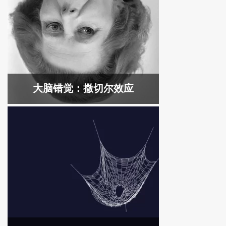
大脑错觉：撒切尔效应