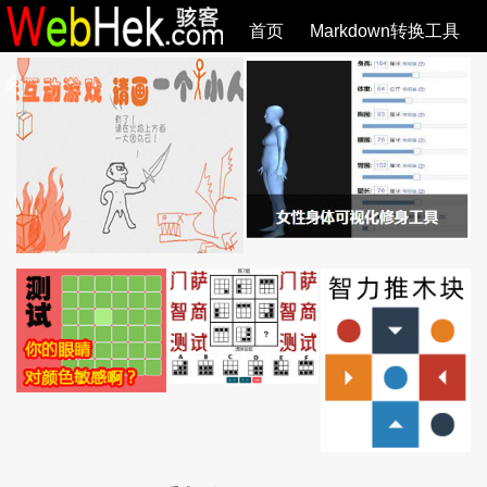
首页
Markdown转换工具
必观作品
SVG教程
SVG手册
关于
全部文章