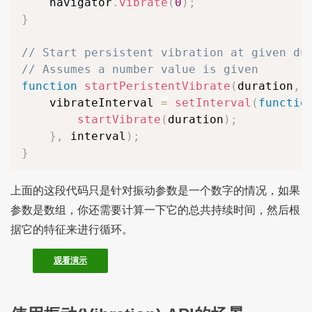
	navigator
.
vibrate
(
0
)
;
}
// Start persistent vibration at given du
// Assumes a number value is given
function
startPeristentVibrate
(
duration
,
 
	vibrateInterval 
=
setInterval
(
functio
startVibrate
(
duration
)
;
}
,
 interval
)
;
}
上面的这段代码只是针对振动参数是一个数字的情况，如果
参数是数组，你还需要计算一下它的总共持续时间，然后根
据它的特征来进行循环。
观看演示