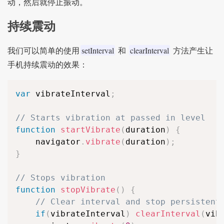
动，然后就停止振动。
持续震动
setInterval
clearInterval
我们可以简单的使用
和
方法产生让
手机持续震动的效果：
var
 vibrateInterval
;
// Starts vibration at passed in level
function
startVibrate
(
duration
)
{
	navigator
.
vibrate
(
duration
)
;
}
// Stops vibration
function
stopVibrate
(
)
{
// Clear interval and stop persistent
if
(
vibrateInterval
)
clearInterval
(
vib