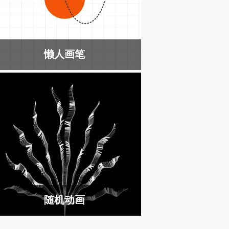
懒人画笔
随机动画