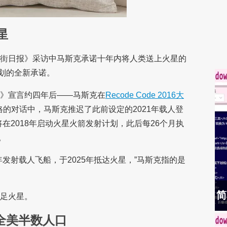
星
尔街日报》采访中马斯克承诺十年内将人类送上火星的
划的全新承诺。
报》宣言约四年后——马斯克在
Recode Code 2016大
格的对话中，马斯克推迟了此前设定的2021年载人登
将在2018年启动火星火箭发射计划，此后每26个月执
。
年发射载人飞船，于2025年抵达火星，”马斯克指的是
简
踏足火星。
全美半数人口