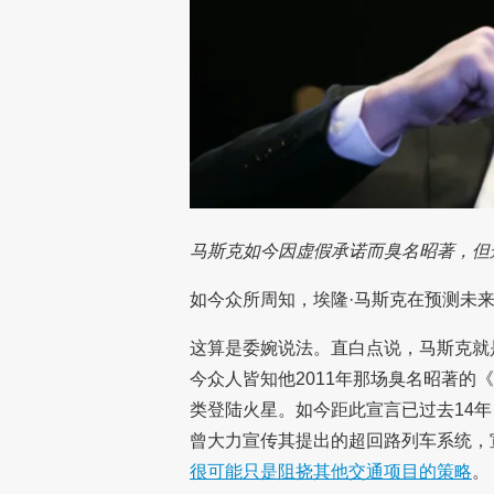
马斯克如今因虚假承诺而臭名昭著，但
如今众所周知，埃隆·马斯克在预测未
这算是委婉说法。直白点说，马斯克就
今众人皆知他2011年那场臭名昭著的
类登陆火星。如今距此宣言已过去14
曾大力宣传其提出的超回路列车系统，
很可能只是阻挠其他交通项目的策略
。