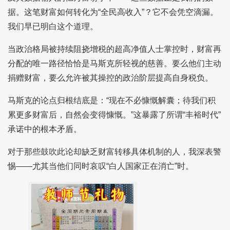
据。这笔财富如何转化为“全民高收入”？它不会凭空滴漏。
我们早已明白这个道理。
当政治格局被持续阻挠增税的超高净值人士掌控时，财富再
分配的唯一路径恰恰是马斯克所轻视的慈善。要么他们主动
捐赠财富，要么允许被其操控的政治阶层提高自身税负。
马斯克的论点归根结底是：“现在不必慷慨解囊；待我们积
累更多财富后，自然会变得慷慨。”这暴露了所谓“丰裕时代”
承诺中的根本矛盾。
对于那些鼓吹此论却缺乏财富转移具体机制的人，我深表警
惕——尤其当他们同时哀叹“白人国家正在消亡”时。