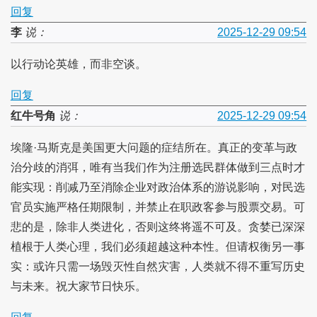
回复
李
说：
2025-12-29 09:54
以行动论英雄，而非空谈。
回复
红牛号角
说：
2025-12-29 09:54
埃隆·马斯克是美国更大问题的症结所在。真正的变革与政
治分歧的消弭，唯有当我们作为注册选民群体做到三点时才
能实现：削减乃至消除企业对政治体系的游说影响，对民选
官员实施严格任期限制，并禁止在职政客参与股票交易。可
悲的是，除非人类进化，否则这终将遥不可及。贪婪已深深
植根于人类心理，我们必须超越这种本性。但请权衡另一事
实：或许只需一场毁灭性自然灾害，人类就不得不重写历史
与未来。祝大家节日快乐。