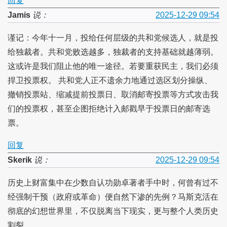
回复
Jamis
说：
2025-12-29 09:54
谨记：今年十一月，投给任何层级的共和党候选人，就是投
给独裁者。共和党败选越多，独裁者的支持基础就越薄弱。
这或许是我们阻止他的唯一途径。若要重获民主，我们必须
捍卫投票权。 共和党人正不遗余力地通过选区划分操纵、
撤销投票站、缩减提前投票日、取消邮寄投票等方式攻击我
们的投票权，甚至企图拒绝计入邮戳早于投票日的邮寄选
票。
回复
Skerik
说：
2025-12-29 09:54
历史上财富集中在少数自认功勋卓著者手中时，何曾有过不
经强制干预（政府或革命）便自然下渗的先例？马斯克活在
彻底的幻想世界里，不仅脱离当下现实，更与整个人类历史
割裂。