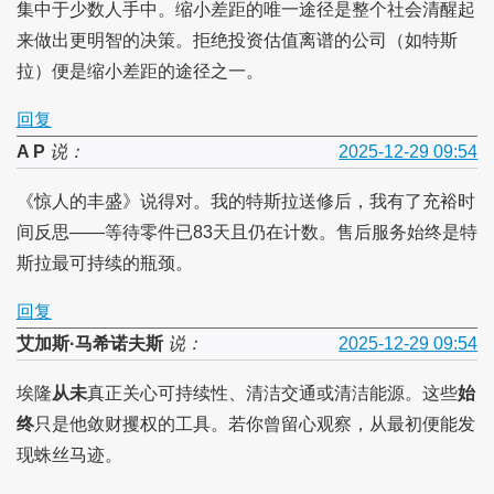
集中于少数人手中。缩小差距的唯一途径是整个社会清醒起
来做出更明智的决策。拒绝投资估值离谱的公司（如特斯
拉）便是缩小差距的途径之一。
回复
A P
说：
2025-12-29 09:54
《惊人的丰盛》说得对。我的特斯拉送修后，我有了充裕时
间反思——等待零件已83天且仍在计数。售后服务始终是特
斯拉最可持续的瓶颈。
回复
艾加斯·马希诺夫斯
说：
2025-12-29 09:54
埃隆
从未
真正关心可持续性、清洁交通或清洁能源。这些
始
终
只是他敛财攫权的工具。若你曾留心观察，从最初便能发
现蛛丝马迹。