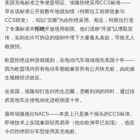
美国充电标准之争便是明证。埃隆拒绝采用CCS标准——
早在该标准公开前数年他就知情（特斯拉工程师曾参与
CCS研发），却以“丑陋”为由拒绝采用。相反，特斯拉打造
了专属标准并
拒绝
开放使用权限。他们谎称“开源”以博取宣
传，实则在许可协议的细则中埋下大量毒丸条款，导致无人
敢接招。
欧盟拒绝这种游戏规则，在电动汽车领域领先美国十年——
因为欧盟境内所有电动车都能兼容所有公共快充桩，由此催
生规模经济效应。
在美国，埃隆却打造封闭生态圈，垄断利润的同时，通过排
挤其他车企使电动化进程倒退十年。
最终埃隆推出NACS——本质上只是换个插头的CCS标准。
即便技术上实现兼容轻而易举（他在欧洲早已实现），他至
今仍拒绝部分车型使用其充电桩。