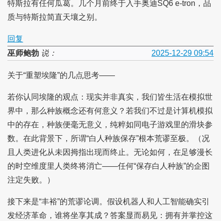
特斯拉有任何瓜葛。几个月前终于入手奥迪SQ6 e-tron，品
质与特斯拉简直天壤之别。
回复
巫师鲍勃
说：
2025-12-29 09:54
关于“重塑埃隆”的几点思考——
若你认同埃隆的观点：现实并非真实，我们皆生活在模拟世
界中，那么种族概念还有何意义？若我们不过是计算机模拟
中的存在，种族便毫无意义，纯粹如同电子游戏里的滑块参
数。在此背景下，所谓“白人种族保存”根本荒谬至极。（况
且人类进化从未因拇指出现而终止。无论如何，在足够漫长
的时空维度里人类终将消亡——任何“保存白人种族”的企图
注定失败。）
接下来是“丰裕”的荒谬论调。假设机器人和人工智能确实引
发经济革命，谁将坐享其成？答案显而易见：拥有并掌控这