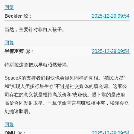
回复
Beckler
说：
2025-12-29 09:54
当然，主要针对非白人孩子。
回复
半智巫师
说：
2025-12-29 09:54
特斯拉这套把戏早就昭然若揭。
SpaceX的支持者们很快也会撞见同样的真相。“殖民火星”
和“实现人类多行星生存”不过是社交媒体的填充词。这家公
司存在的意义就是维持高股价和/或赚钱。眼下靠的是政府
高价合同发射卫星。一旦使命宣言与赚钱相冲突，埃隆会立
刻抛诸脑后。
回复
OMH
说：
2025-12-29 09:54