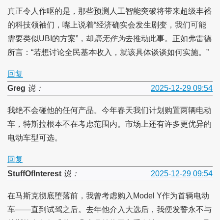
真正令人作呕的是，那些预测人工智能突破将带来超级丰裕
的科技领袖们，嘴上说着“经济确实会发生剧变，我们可能
需要类似UBI的方案”，却
毫无作为
去推动此事。正如弗雷德
所言：“若想讨论全民基本收入，就该具体谈谈如何实施。”
回复
Greg
说：
2025-12-29 09:54
我绝不会碰他的任何产品。今年春天我们计划购置两辆电动
车，特斯拉根本不在考虑范围内。市场上还有许多更优异的
电动车型可选。
回复
StuffOfInterest
说：
2025-12-29 09:54
在马斯克彻底堕落前，我曾考虑购入Model Y作为首辆电动
车——直到试驾之后。去年他介入大选后，我便发誓永不与