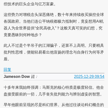
些技术的巨头企业与亿万富豪。
这些势力对增税念头深恶痛绝，数十年来持续收买操控全球
各国政府。当他们连公平纳税都极力抵制时，竟妄想用AI机
器人为全世界提供“全民高收入”？这般天真可笑的幻想，究
竟要愚昧到何种地步？
此人不过是个半吊子的江湖骗子，还算不上高明。只要稍具
批判性思维，便能轻易看出他宣扬的理念与自身行为何等矛
盾。
回复
Jameson Dow
说：
2025-12-29 09:54
十多年来我始终强调：马斯克的核心特质是极度轻信。他全
盘接受眼前的一切，几乎丧失批判能力与辨别虚妄的智慧。
早年他眼前呈现的尽是科幻世界。从他过往谈论科幻概念的