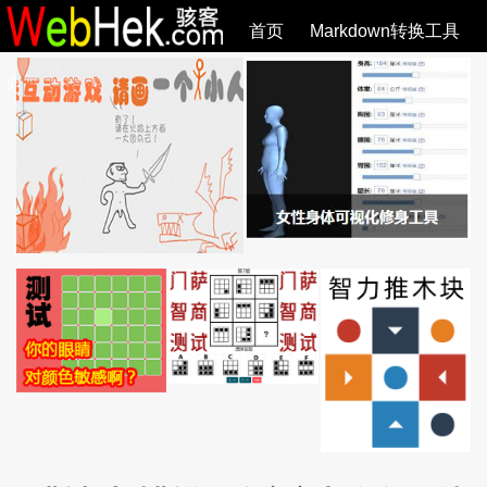
首页
Markdown转换工具
必观作品
SVG教程
SVG手册
关于
全部文章