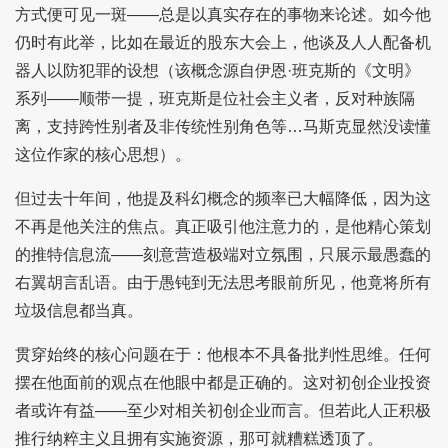
方式便可见一斑——总是以真实存在的事物来论述。如今他
仍时有此举，比如在最近的股东大会上，他谈及人人配备机
器人以防犯罪的设想（该概念源自伊恩·班克斯的《文明》
系列——顺带一提，班克斯是位社会主义者，反对种族隔
离，支持跨性别者及非传统性别角色等…马斯克显然没读懂
这位作家的核心思想）。
但过去十年间，他提及科幻概念的频率已大幅降低，因为这
不再是他关注的焦点。真正吸引他注意力的，是他精心策划
的推特信息流——刻意营造极端对立氛围，只展示最愚蠢的
右翼胡言乱语。由于愚钝到无法思考眼前所见，他竟将所有
垃圾信息都当真。
贯穿始终的核心问题在于：他根本不具备批判性思维。任何
摆在他面前的观点在他眼中都是正确的。这对初创企业投资
者或许有益——至少对相关初创企业而言。但若此人正积极
推行纳粹主义且拥有实施资源，那可就糟糕透顶了。