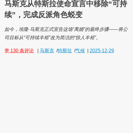
马斯克从特斯拉使命宣言中移除“可持
续”，完成反派角色蜕变
如今，埃隆·马斯克正式宣告这场“离婚”的最终步骤——将公
司目标从“可持续丰裕”改为简洁的“惊人丰裕”。
💬 130 条评论
|
马斯克
/
特斯拉
/
气候
|
2025-12-29