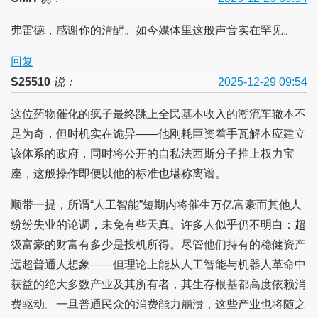
弗雷德，感谢你的清醒。如今媒体里这般声音实在罕见。
回复
S25510
说：
2025-12-29 09:54
这位药物催化的疯子最终跳上全民基本收入的潮流车辙本不
足为奇，但时机实在诡异——他刚耗巨资着手瓦解本应建立
该体系的政府，同时将公开的自私法西斯分子推上权力宝
座，这般操作即便以他的标准也堪称离谱。
顺带一提，所谓“人工智能”短期内将催生万亿富豪而其他人
纷纷失业的论调，未免有些天真。许多人似乎仍不明白：超
级富豪的财富有多少是投机所得。尽管他们持有的稳健资产
远超普通人想象——但理论上能从人工智能与机器人革命中
获益的绝大多数产业及其所有者，其生存根基都高度依赖消
费驱动。一旦普通民众的消费能力崩溃，这些产业也将随之