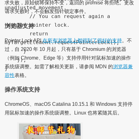
求失败，原始锁将保持不变，返回的 promise 将拒绝。更改
unadjusted movement.
请求失败时，不会触发指针锁定事件。
// You can request again a 
regular pointer lock.
浏览器支持
return
Pointer Lock API
在所有浏览器上都得到了很好的支持
。不
myTargetElement
.
requestPointerLock
();
过，自 2020 年 10 月起，只有基于 Chromium 的浏览器
}
（例如 Chrome、Edge 等）支持停用针对鼠标加速的操作
});
系统级调整。如需了解相关更新，请参阅 MDN 的
浏览器兼
}
容性
表格。
操作系统支持
ChromeOS、macOS Catalina 10.15.1 和 Windows 支持停
用鼠标加速的操作系统级调整。Linux 也将紧随其后。