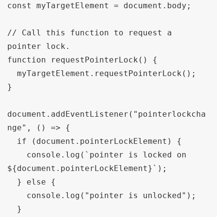
const
 myTargetElement 
=
 document
.
body
;
// Call this function to request a 
pointer lock.
function
 requestPointerLock
()
{
  myTargetElement
.
requestPointerLock
();
}
document
.
addEventListener
(
"pointerlockcha
nge"
,
()
=>
{
if
(
document
.
pointerLockElement
)
{
    console
.
log
(`
pointer is locked on 
$
{
document
.
pointerLockElement
}`);
}
else
{
    console
.
log
(
"pointer is unlocked"
);
}