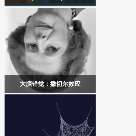
大脑错觉：撒切尔效应