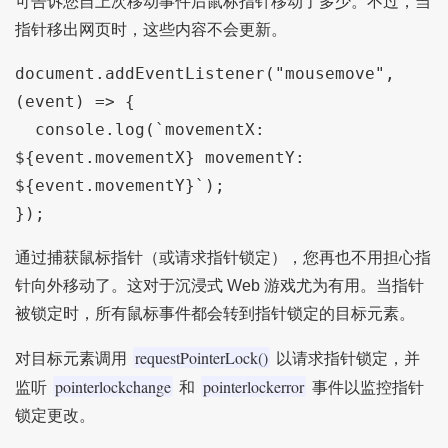
可告诉您自上次移动事件后鼠标指针移动了多少。不过，当
指针移出网页时，这些内容不会更新。
document
.
addEventListener
(
"mousemove"
,
(
event
)
=>
{
  console
.
log
(`
movementX
:
$
{
event
.
movementX
}
 movementY
:
$
{
event
.
movementY
}`);
});
通过捕获鼠标指针（或请求指针锁定），您再也不用担心指
针向外移动了。这对于沉浸式 Web 游戏尤为有用。当指针
被锁定时，所有鼠标事件都会转到指针锁定的目标元素。
requestPointerLock()
对目标元素调用
以请求指针锁定，并
pointerlockchange
pointerlockerror
监听
和
事件以监控指针
锁定更改。