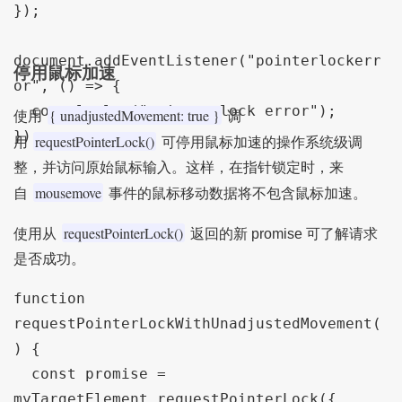
});
document
.
addEventListener
(
"pointerlockerr
停用鼠标加速
or"
,
()
=>
{
  console
.
log
(
"pointer lock error"
);
{ unadjustedMovement: true }
使用
调
});
requestPointerLock()
用
可停用鼠标加速的操作系统级调
整，并访问原始鼠标输入。这样，在指针锁定时，来
mousemove
自
事件的鼠标移动数据将不包含鼠标加速。
requestPointerLock()
使用从
返回的新 promise 可了解请求
是否成功。
function
requestPointerLockWithUnadjustedMovement
(
)
{
const
 promise 
=
myTargetElement
.
requestPointerLock
({