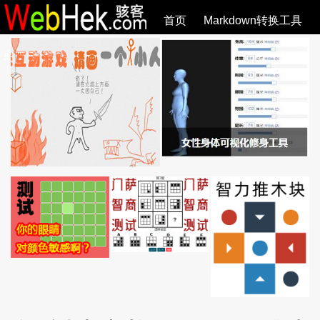
首页
Markdown转换工具
必观作品
SVG教程
SVG手册
关于
全部文章