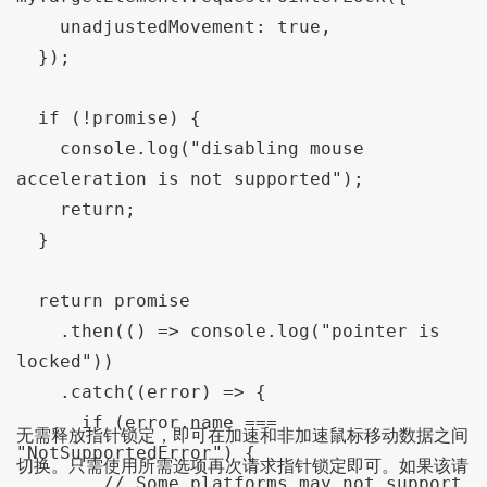
    unadjustedMovement
:
true
,
});
if
(!
promise
)
{
    console
.
log
(
"disabling mouse 
acceleration is not supported"
);
return
;
}
return
 promise

.
then
(()
=>
 console
.
log
(
"pointer is 
locked"
))
.
catch
((
error
)
=>
{
if
(
error
.
name 
===
无需释放指针锁定，即可在加速和非加速鼠标移动数据之间
"NotSupportedError"
)
{
切换。只需使用所需选项再次请求指针锁定即可。如果该请
// Some platforms may not support 