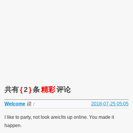
共有
{
2
}
条
精彩
评论
Welcome
说：
2018-07-25 05:05
I like to party, not look areiclts up online. You made it
happen.