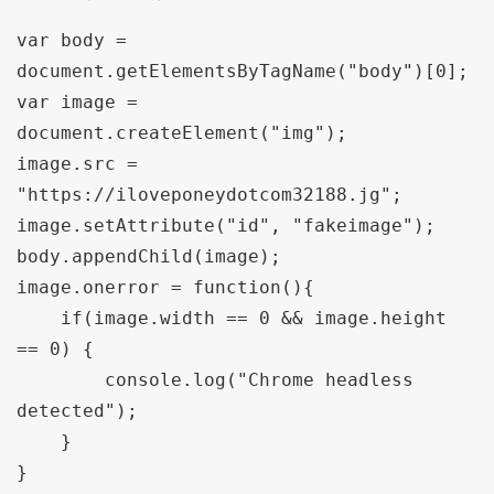
var body = 
document.getElementsByTagName("body")[0];

var image = 
document.createElement("img");

image.src = 
"https://iloveponeydotcom32188.jg";

image.setAttribute("id", "fakeimage");

body.appendChild(image);

image.onerror = function(){

    if(image.width == 0 && image.height 
== 0) {

        console.log("Chrome headless 
detected");

    }

}