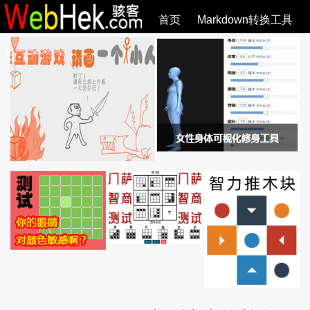
首页
Markdown转换工具
必观作品
SVG教程
SVG手册
关于
全部文章