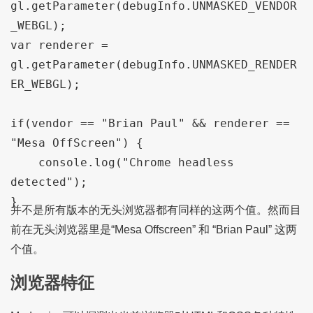
gl.getParameter(debugInfo.UNMASKED_VENDOR
_WEBGL);

var renderer = 
gl.getParameter(debugInfo.UNMASKED_RENDER
ER_WEBGL);

if(vendor == "Brian Paul" && renderer == 
"Mesa OffScreen") {

    console.log("Chrome headless 
detected");

}
并不是所有版本的无头浏览器都有同样的这两个值。然而目
前在无头浏览器里是“Mesa Offscreen” 和 “Brian Paul” 这两
个值。
浏览器特征