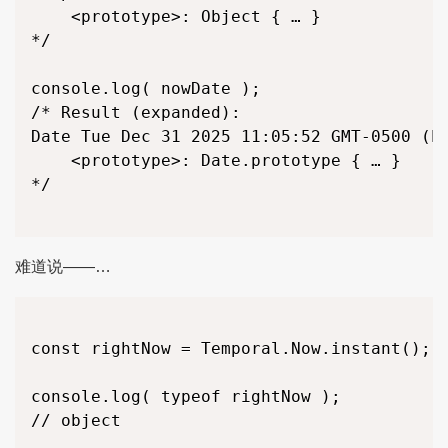
	<prototype>: Object { … }

*/

console.log( nowDate );

/* Result (expanded):

Date Tue Dec 31 2025 11:05:52 GMT-0500 (Ea
	<prototype>: Date.prototype { … }

*/

难道说——…
const rightNow = Temporal.Now.instant();

console.log( typeof rightNow );

// object
