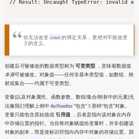
// Result: Uncaught TypeError: invalid ass
你无法改变
const
的绑定关系，更
绝对
不能改变
3
的含义。
创建后
可
被修改的数据类型称为
可变类型
，意味着数据值
本身
可被修改。对象值——任何非基本类型值，如数组、映
射或集合——均属于可变类型。
变量(以及对象属性、函数参数、数组/集合/映射中的元素)无
theNumber
3
法像我们理解上例中
“包含”
那样“包含”对象。
变量只能包含原始值或
引用值
，后者是指向该对象在内存
中存储位置的指针。当你将对象赋值给变量时，并非创建该
对象的副本，而是使标识符指向内存中对象的存储位置。因