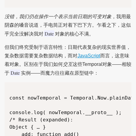
没错，我们仍在操作一个表示当前日期的可变对象
，我用最
阴森的嗓音说道，手电筒正对着下巴下方。乍看之下，这似
Date
乎完全没解决我对
对象的核心不满。
但我们终究受制于语言特性：日期代表复杂的现实世界值，
复杂数据需要复杂数据结构，而对
JavaScript
而言，这意味
着对象。区别在于我们如何
交互
这些Temporal对象——相较
Date
于
实例——而魔力往往藏在原型链中：
const nowTemporal = Temporal.Now.plainDate
console.log( nowTemporal.__proto__ );

/* Result (expanded):

Object { … }

	add: function add()
