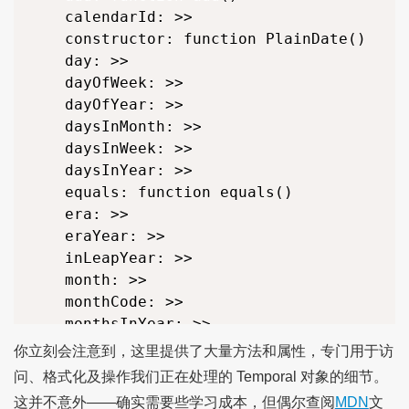
	calendarId: >>

	constructor: function PlainDate()

	day: >>

	dayOfWeek: >>

	dayOfYear: >>

	daysInMonth: >>

	daysInWeek: >>

	daysInYear: >>

	equals: function equals()

	era: >>

	eraYear: >>

	inLeapYear: >>

	month: >>

	monthCode: >>

	monthsInYear: >>

	since: function since()

你立刻会注意到，这里提供了大量方法和属性，专门用于访
	subtract: function subtract()

问、格式化及操作我们正在处理的 Temporal 对象的细节。
	toJSON: function toJSON()

这并不意外——确实需要些学习成本，但偶尔查阅
MDN
文