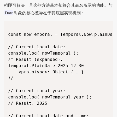
	toLocaleString: function toLocaleString()

档即可解决，且这些方法基本都符合其命名所示的功能。与
	toPlainDateTime: function toPlainDateTime()

Date
	toPlainMonthDay: function toPlainMonthDay()

对象的核心差异在于其底层实现机制：
	toPlainYearMonth: function toPlainYearMonth()

	toString: function toString()

	toZonedDateTime: function toZonedDateTime()

const nowTemporal = Temporal.Now.plainDate
	until: function until()

	valueOf: function valueOf()

// Current local date:

	weekOfYear: >>

console.log( nowTemporal );

	with: function with()

/* Result (expanded):

	withCalendar: function withCalendar()

Temporal.PlainDate 2025-12-30

	year: >>

	<prototype>: Object { … }

	yearOfWeek: >>

*/

	Symbol(Symbol.toStringTag): "Temporal.PlainDate"

	<get calendarId()>: function calendarId()

// Current local year:

	<get day()>: function day()

console.log( nowTemporal.year );

	<get dayOfWeek()>: function dayOfWeek()

// Result: 2025

	<get dayOfYear()>: function dayOfYear()

	<get daysInMonth()>: function daysInMonth()

// Current local date and time:
