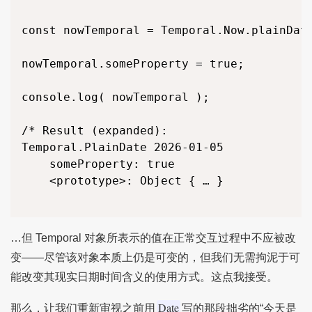
*/

const nowTemporal = Temporal.Now.plainDate
// Add one month and one day to this date,
console.log( nowTemporal.add({ months: 1, 
nowTemporal.someProperty = true;

/*

Temporal.PlainDate 2024-01-31

console.log( nowTemporal );

	<prototype>: Object { … }

*/

/* Result (expanded):

Temporal.PlainDate 2026-01-05

console.log( nowTemporal );

	someProperty: true

/* Result (expanded):

	<prototype>: Object { … }

Temporal.PlainDate 2025-12-30

	<prototype>: Object { … }

*/

…但 Temporal 对象所表示的值在正常交互过程中不应被改
变——尽管该对象本质上仍是可变的，但我们无需拘泥于可
能改变其现实日期时间含义的使用方式。这点我接受。
Date
那么，让我们重新审视之前用
写的那段拙劣的“今天是