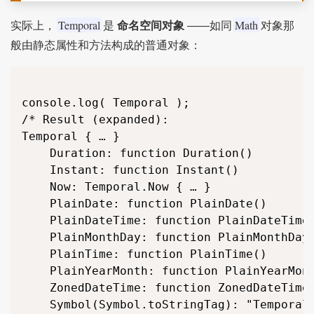
Temporal
Math
实际上，
是
命名空间对象
——如同
对象那
般由静态属性和方法构成的普通对象：
console.log( Temporal );

/* Result (expanded):

Temporal { … }

	Duration: function Duration()

	Instant: function Instant()

	Now: Temporal.Now { … }

	PlainDate: function PlainDate()

	PlainDateTime: function PlainDateTime()

	PlainMonthDay: function PlainMonthDay()

	PlainTime: function PlainTime()

	PlainYearMonth: function PlainYearMonth()

	ZonedDateTime: function ZonedDateTime()

	Symbol(Symbol.toStringTag): "Temporal"
