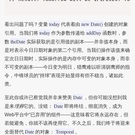
today
new Date()
看出问题了吗？变量
代表着由
创建的对象
today
addDay
引用。当我们将
作为参数传递给
函数时，参
theDate
数
实际获取的是引用值的副本——并非值本身，而
是对表示今日日期对象的第二个引用。当我们操作该值来确
定次日日期时，实际操作的是内存中可变的对象本身，而非
不可变的副本——今日变为明日，猎鹰难以听清驯鹰师的指
令，中锋球员的“持球”表现开始显得有些不稳当，诸如此
类。
Date
至此你或许已察觉我并非来赞美
，但你可能没想到我
Date
是来
埋葬
它的。没错：
即将终结，彻底消失，成为
Web平台中“已弃用”的组件——这意味着它将永远存在，但
若能避免，你就不该再使用它。不久之后，我们终于将迎来
Date
Temporal
全面替代
的对象：
。