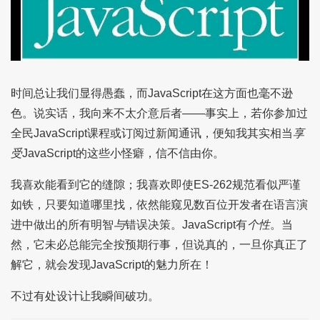
时间总让我们显得愚蠢，而JavaScript在这方面也毫不逊
色。说实话，我向来不太介意后者——事实上，若你参加过
全民JavaScript课程或订阅过新闻通讯，便知我其实相当
享
受
JavaScript的这些小怪癖，信不信由你。
我喜欢能看到它的缝隙；我喜欢即使ES-262规范看似严谨
如铁，只要知道哪里找，依然能窥见数百位开发者在语言演
进中做出的所有明智
与
错误决策。JavaScript有
个性
。当
然，它未必总能完全按预期行事，但说真的，一旦你真正了
解它，就会发现JavaScript的魅力所在！
不过有处设计让我瞬间破功。