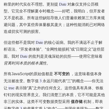
Date
称里的时代实在不理想。更别提
对象仅支持公历模
型。它完全不理解夏令时概念——好吧，我明白，但开发者
又不是机器。所有这些缺陷导致人们普遍依赖第三方库来规
避问题，其中某些库体量极其庞大；这种性能消耗已对网络
造成切实可测的损害。
Date
但这些都不是我对
的核心诟病。我的不满远不止于解
析语法、“开发者体验”、“全网性能损耗”或“日期定义”这些层
Date
面。我对
的批判是灵魂深处的抗拒——使用它意味着
背离时间本质的根本属性
。
所有JavaScript的原始值都是
不可变的
，这意味着值本身
3
无法被改变。数字值
永远只能代表“三”的概念——你无法
true
让
表示除“真”之外的任何含义。这些值具有具体、铁板
钉钉的现实世界意义。我们清楚三的本质，它不可能是其他
非三的实体。这类不可变数据类型采用
值存储
机制，即表
3
示数字值
的变量实质上“包含”——并因此表现为——数字