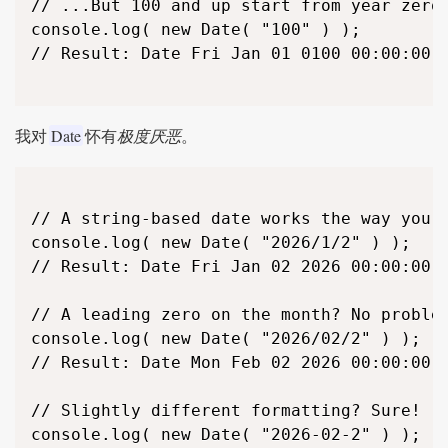
// ...But 100 and up start from year zero:
console.log( new Date( "100" ) );

// Result: Date Fri Jan 01 0100 00:00:00 G
Date
我对
怀有
极度厌恶
。
// A string-based date works the way you m
console.log( new Date( "2026/1/2" ) );

// Result: Date Fri Jan 02 2026 00:00:00 G
// A leading zero on the month? No problem
console.log( new Date( "2026/02/2" ) );

// Result: Date Mon Feb 02 2026 00:00:00 G
// Slightly different formatting? Sure!

console.log( new Date( "2026-02-2" ) );
