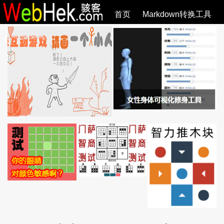
首页
Markdown转换工具
必观作品
SVG教程
SVG手册
关于
全部文章