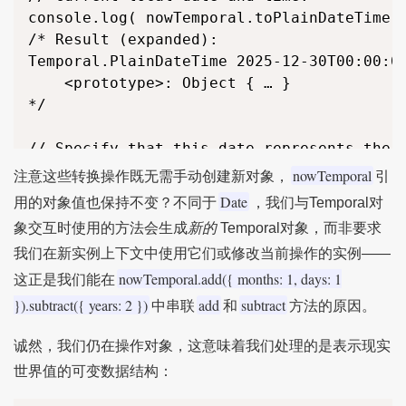
	<get daysInWeek()>: function daysInWeek()

console.log( nowTemporal.toPlainDateTime()
	<get daysInYear()>: function daysInYear()

/* Result (expanded):

	<get era()>: function era()

Temporal.PlainDateTime 2025-12-30T00:00:00
	<get eraYear()>: function eraYear()

	<prototype>: Object { … }

	<get inLeapYear()>: function inLeapYear()

*/

*/

// Specify that this date represents the E
console.log( nowTemporal.toZonedDateTime( 
nowTemporal
注意这些转换操作既无需手动创建新对象，
引
/* Result (expanded):

Date
用的对象值也保持不变？不同于
，我们与Temporal对
Temporal.ZonedDateTime 2025-12-30T00:00:00
象交互时使用的方法会生成
新的
Temporal对象，而非要求
	<prototype>: Object { … }

我们在新实例上下文中使用它们或修改当前操作的实例——
*/

nowTemporal.add({ months: 1, days: 1
这正是我们能在
// Add a day to this date:

}).subtract({ years: 2 })
add
subtract
中串联
和
方法的原因。
console.log( nowTemporal.add({ days: 1 }) 
/*

诚然，我们仍在操作对象，这意味着我们处理的是表示现实
Temporal.PlainDate 2025-12-31

世界值的可变数据结构：
	<prototype>: Object { … }
