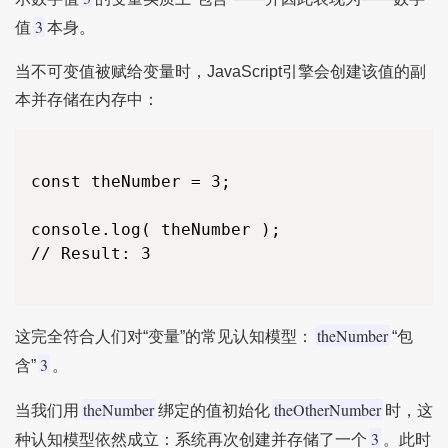
3
值
本身。
当不可变值被赋给变量时，JavaScript引擎会创建该值的副
本并存储在内存中：
const theNumber = 3;

console.log( theNumber );

// Result: 3

theNumber
这完全符合人们对“变量”的常见认知模型：
“包
3
含”
。
theNumber
theOtherNumber
当我们用
绑定的值初始化
时，这
3
种认知模型依然成立：系统再次创建并存储了一个
。此时