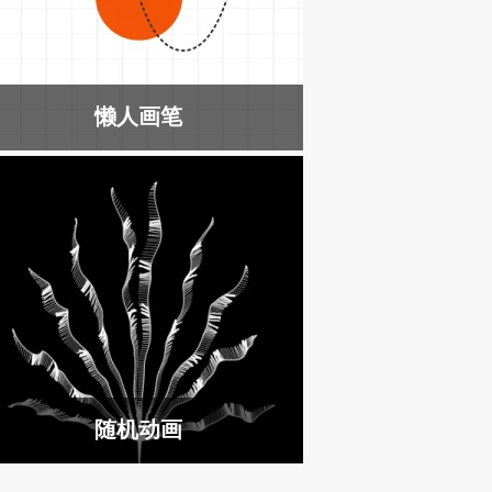
懒人画笔
随机动画