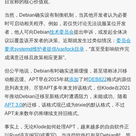
目宣称的核心价值观。
当然，Debian确实设有制衡机制，当其他开发者认为必要
时可启动相关程序。例如，若仅凭讨论无法说服某位开发
者，他人可向Debian
技术委员会
提出申诉，或发起全体决
议以覆盖该开发者的决策。近期就发生过类似情况：
委员会
要求systemd维护者提供/var/lock目录
，“直至受影响软件完
成满意迁移且政策相应更新”。
但公平地说，Debian有时确实进展缓慢，甚至堪称冰川移
动般迟缓。APT早在2015年就
添加
了对
DEB822
格式的源信
息列表支持。尽管APT多年来支持该格式，但Klode在2021
年推动Debian迁移至新格式时遭遇阻力，未能成功。随着
APT 3.0
的迁移，该格式现已成为trixie的默认格式，不过
APT未来数年仍将继续支持旧格式。
事实上，无论Klode如何处理APT，越来越多的自由软件正
以Rust语言编写(或重写)。当这些软件打包至Debian时，简