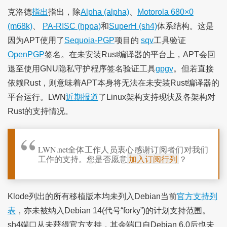
克洛德
指出
指出，除
Alpha (alpha)
、
Motorola 680×0
(m68k)
、
PA-RISC (hppa)
和
SuperH (sh4)
体系结构。这是
因为APT使用了
Sequoia-PGP
项目的
sqv
工具验证
OpenPGP
签名。在未安装Rust编译器的平台上，APT会回
退至使用GNU隐私守护程序签名验证工具
gpgv
。但若直接
依赖Rust，则意味着APT本身将无法在未安装Rust编译器的
平台运行。LWN
近期报道
了Linux架构支持现状及各架构对
Rust的支持情况。
LWN.net全体工作人员衷心感谢订阅者们对我们
工作的支持。您是否愿意
加入订阅行列
？
Klode列出的所有移植版本均未列入Debian当前
官方支持列
表
，亦未被纳入Debian 14(代号“forky”)的计划支持范围。
sh4端口从未获得官方支持，其余端口自Debian 6.0后也未