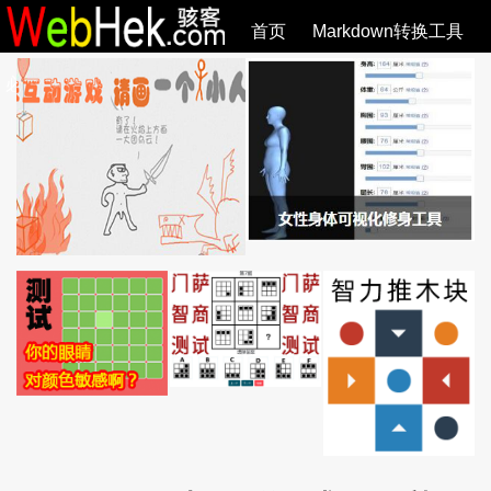
首页
Markdown转换工具
必观作品
SVG教程
SVG手册
关于
全部文章