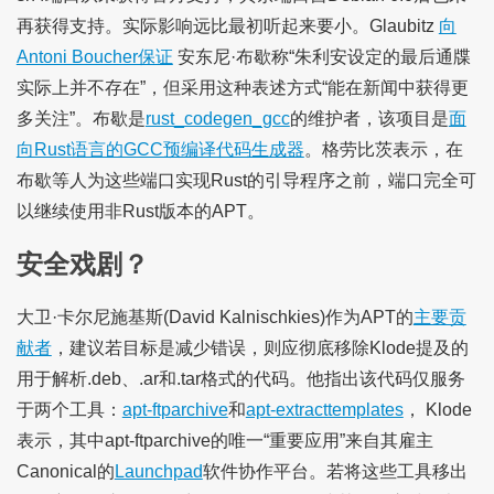
再获得支持。实际影响远比最初听起来要小。Glaubitz
向
Antoni Boucher保证
安东尼·布歇称“朱利安设定的最后通牒
实际上并不存在”，但采用这种表述方式“能在新闻中获得更
多关注”。布歇是
rust_codegen_gcc
的维护者，该项目是
面
向Rust语言的GCC预编译代码生成器
。格劳比茨表示，在
布歇等人为这些端口实现Rust的引导程序之前，端口完全可
以继续使用非Rust版本的APT。
安全戏剧？
大卫·卡尔尼施基斯(David Kalnischkies)作为APT的
主要贡
献者
，建议若目标是减少错误，则应彻底移除Klode提及的
用于解析.deb、.ar和.tar格式的代码。他指出该代码仅服务
于两个工具：
apt-ftparchive
和
apt-extracttemplates
， Klode
表示，其中apt-ftparchive的唯一“重要应用”来自其雇主
Canonical的
Launchpad
软件协作平台。若将这些工具移出