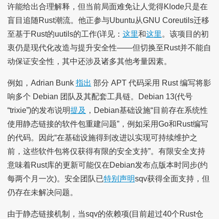
许能给出合理解释，但当前局面难免让人觉得Klode只是在
盲目追随Rust潮流。他正参与Ubuntu从GNU Coreutils迁移
至基于Rust的uutils的工作(详见：
这里
和
这里
。该项目的初
衷仍是现代化改造与提升安全性——但切换至Rust并不能自
动保证安全性，其中还涉及诸多其他考量因素。
例如，Adrian Bunk
指出
部分 APT 代码采用 Rust 编写将影
响多个 Debian 团队及其配套工具链。Debian 13(代号
“trixie”)的发布说明
提及
，Debian基础设施“目前存在系统性
使用静态链接的软件包重建问题”，例如采用Go和Rust编写
的代码。因此“在基础设施得到改进以实现可持续维护之
前，这些软件包将仅获得有限的安全支持”。有限安全支持
意味着Rust库的更新可能仅在Debian发布点版本时同步(约
每两个月一次)。安全团队已
特别声明
sqv获得全面支持，但
仍存在未解决问题。
由于静态链接机制，当sqv的依赖项(目前超过40个Rust仓