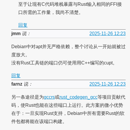
至于让现有C代码堆栈暴露与Rust输入相同的FFI接
口所需的工作量，我尚不清楚。
回复
jmm
说：
2025-11-26 12:23
Debian中对apt并无严格依赖，整个讨论从一开始就被过
度放大。
没有Rust工具链的端口仍可使用用C++编写的cupt。
回复
farnz
说：
2025-11-26 12:23
另一条途径是为
gccrs
或
rust_codegen_gcc
等项目贡献代
码，使Rust也能在这些端口上运行。此方案的微小优势
在于：一旦实现Rust支持，Debian中所有需要Rust的软
件包都将能在该端口构建。