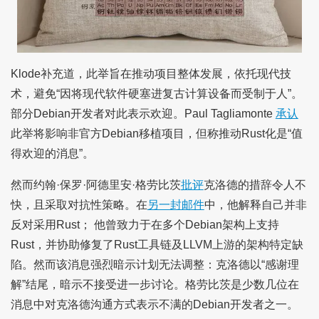
Klode补充道，此举旨在推动项目整体发展，依托现代技
术，避免“因将现代软件硬塞进复古计算设备而受制于人”。
部分Debian开发者对此表示欢迎。Paul Tagliamonte
承认
此举将影响非官方Debian移植项目，但称推动Rust化是“值
得欢迎的消息”。
然而约翰·保罗·阿德里安·格劳比茨
批评
克洛德的措辞令人不
快，且采取对抗性策略。在
另一封邮件
中，他解释自己并非
反对采用Rust； 他曾致力于在多个Debian架构上支持
Rust，并协助修复了Rust工具链及LLVM上游的架构特定缺
陷。然而该消息强烈暗示计划无法调整：克洛德以“感谢理
解”结尾，暗示不接受进一步讨论。格劳比茨是少数几位在
消息中对克洛德沟通方式表示不满的Debian开发者之一。