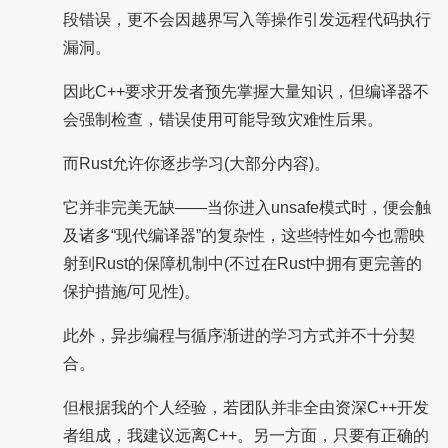
段错误，更不会因越界写入等操作引发远程代码执行
漏洞。
因此C++要求开发者预先掌握大量知识，但编译器不
会强制检查，错误使用可能导致灾难性后果。
而Rust允许你逐步学习(大部分内容)。
它并非完美无缺——当你进入unsafe模式时，便会触
及诸多“现代编译器”的复杂性，这些特性如今也需映
射到Rust的保障机制中(不过在Rust中拥有更完善的
保护措施/可见性)。
此外，异步编程与循序渐进的学习方式并不十分契
合。
但根据我的个人经验，若团队并非全由资深C++开发
者组成，我建议远离C++。另一方面，只要有正确的