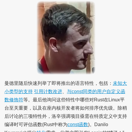
曼德里随后快速列举了即将推出的语言特性，包括：
未知大
小类型的支持
引用计数改进
、
与const同类的用户自定义函
数修饰符
等。最后他询问这些特性中哪些对Rust在Linux平
台至关重要，以及在座内核开发者将如何排序优先级。除稍
后讨论的三项特性外，洛辛强调项目亟需在特质定义中支持
编译时可评估函数(Rust中称为
const函数
)。Danilo