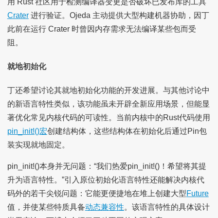
用 Rust 社区用于检测编译器变更是否破坏已发布库的工具
Crater
进行验证。Ojeda 主动提供大型构建机器协助，因丁
此前在运行 Crater 时曾因内存需求无法编译某些包而受
阻。
就地初始化
丁还希望讨论其就地初始化功能的开发进展。与其他讨论中
的新语言特性类似，该功能虽未开辟全新应用场景，但能显
著优化常见内核代码的可读性。当前内核中的Rust代码使用
pin_init!()宏
创建结构体，这些结构体在初始化后通过Pin包
装实现就地固定。
pin_init!()本身并无问题：“我们热爱pin_init!()！希望将其提
升为语言特性。”引入原位初始化语言特性还能解决内核代
码外的若干尖锐问题：它能更便捷地在堆上创建大型
Future
值，并使某些特质具备
动态兼容性
。该语言特性的具体设计