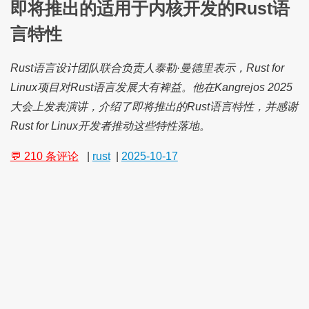
即将推出的适用于内核开发的Rust语
言特性
Rust语言设计团队联合负责人泰勒·曼德里表示，Rust for
Linux项目对Rust语言发展大有裨益。他在Kangrejos 2025
大会上发表演讲，介绍了即将推出的Rust语言特性，并感谢
Rust for Linux开发者推动这些特性落地。
💬 210 条评论
|
rust
|
2025-10-17