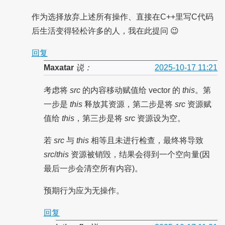
作为选择放弃上述所有操作、直接在C++里写C代码
后生活变得轻松许多的人，我在此提问 😉
回复
Maxatar
说：
2025-10-17 11:21
考虑将
src
的内容移动赋值给 vector
的
this
。第
一步是
this
释放其资源，第二步是将
src
资源赋
值给
this
，第三步是将
src
资源设为空。
若
src
与
this
相等且未进行检查，最终将导致
src
/
this
资源被销毁，结果会得到一个空向量(因
最后一步会清空所有内容)。
预期行为应为无操作。
回复