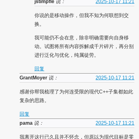
jstimpfle
说：
2025-10-17 11:21
你说的是移动操作，但我不知为何联想到交
换。
我可能仍不会在意，除非明确需要向自身移
动。试图将所有内容拆解成千片碎片，再分别
进行泛化与优化，纯属徒劳。
回复
GrantMoyer
说：
2025-10-17 11:21
感谢你帮我梳理了为何连受限的现代C++子集都如此
复杂的思路。
回复
pama
说：
2025-10-17 11:21
我离开这行已久且并不怀念，但原以为现代目标是零