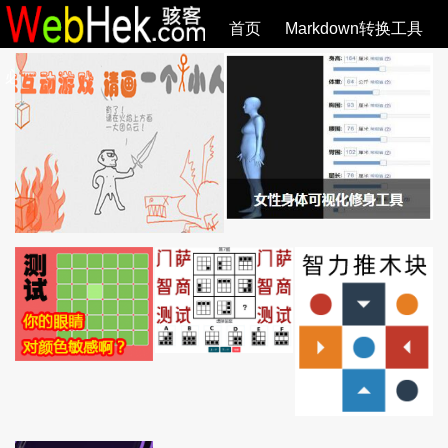
首页
Markdown转换工具
必观作品
SVG教程
SVG手册
关于
全部文章