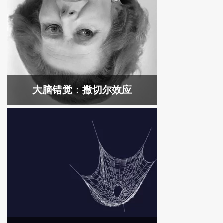
大脑错觉：撒切尔效应