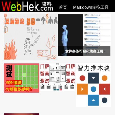
首页
Markdown转换工具
必观作品
SVG教程
SVG手册
关于
全部文章