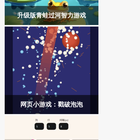
升级版青蛙过河智力游戏
网页小游戏：戳破泡泡