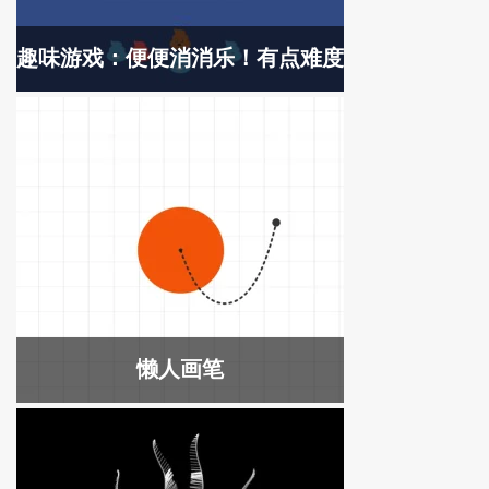
趣味游戏：便便消消乐！有点难度
懒人画笔