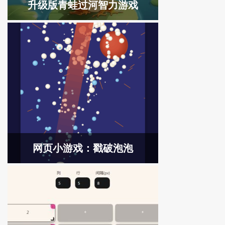
升级版青蛙过河智力游戏
网页小游戏：戳破泡泡