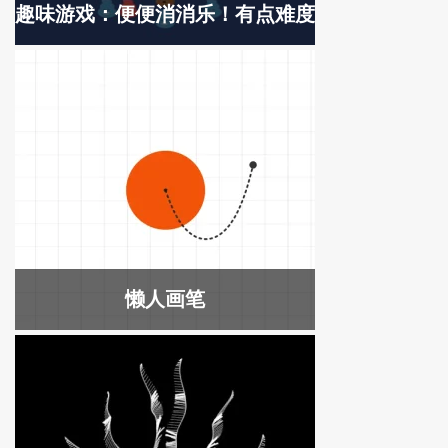
趣味游戏：便便消消乐！有点难度
懒人画笔