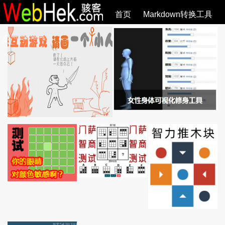
首页
Markdown转换工具
必观作品
SVG教程
SVG手册
关于
全部文章