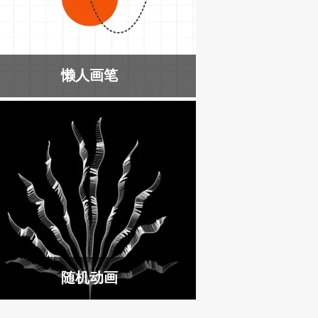
懒人画笔
随机动画