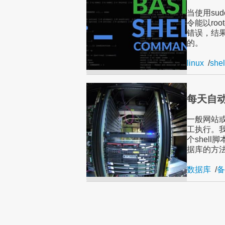
当使用sud
令能以roo
错误，结果
的。
linux
/
shel
每天自动
一般网站
工执行。
个shell
据库的方
数据库
/
备