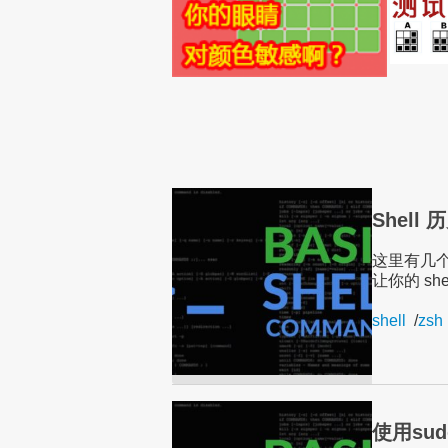
Shel
这里有几个
让你的 sh
shell
/
zsh
使用su