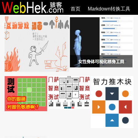
首页
Markdown转换工具
必观作品
SVG教程
SVG手册
关于
全部文章