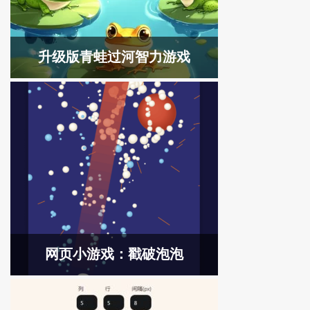
升级版青蛙过河智力游戏
网页小游戏：戳破泡泡