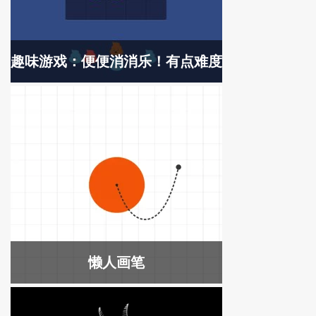
趣味游戏：便便消消乐！有点难度
懒人画笔