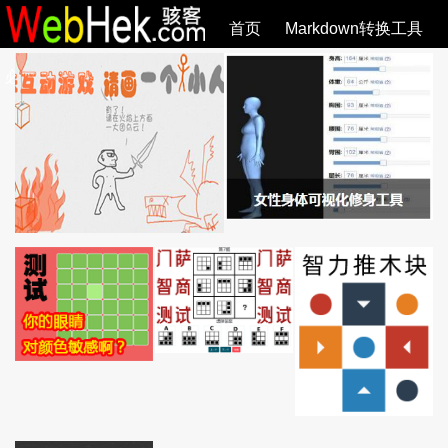
首页
Markdown转换工具
必观作品
SVG教程
SVG手册
关于
全部文章