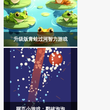
升级版青蛙过河智力游戏
网页小游戏：戳破泡泡