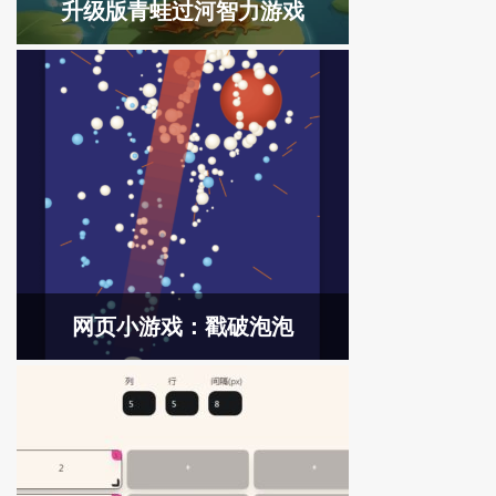
升级版青蛙过河智力游戏
网页小游戏：戳破泡泡