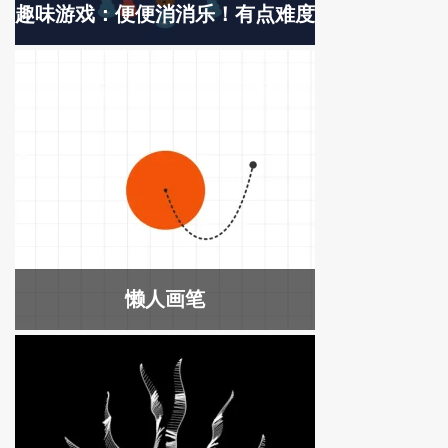
趣味游戏：便便消消乐！有点难度
懒人画笔