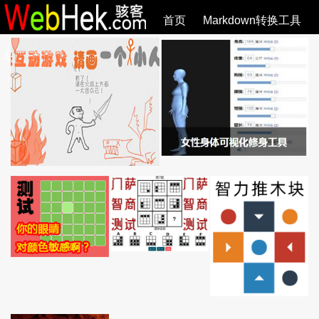
首页
Markdown转换工具
必观作品
SVG教程
SVG手册
关于
全部文章