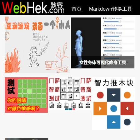
首页
Markdown转换工具
必观作品
SVG教程
SVG手册
关于
全部文章