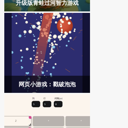
升级版青蛙过河智力游戏
网页小游戏：戳破泡泡