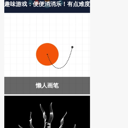
趣味游戏：便便消消乐！有点难度
懒人画笔