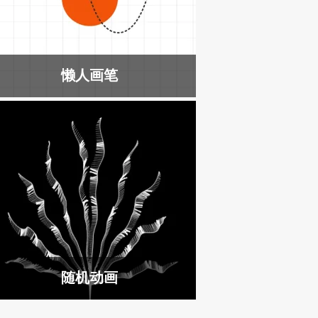
懒人画笔
随机动画