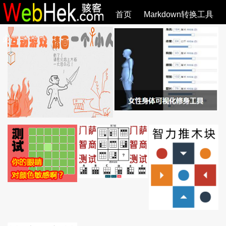
首页
Markdown转换工具
必观作品
SVG教程
SVG手册
关于
全部文章