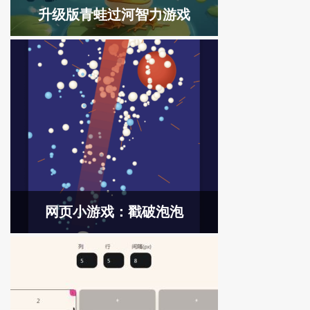
升级版青蛙过河智力游戏
网页小游戏：戳破泡泡