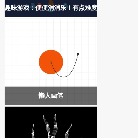
趣味游戏：便便消消乐！有点难度
懒人画笔