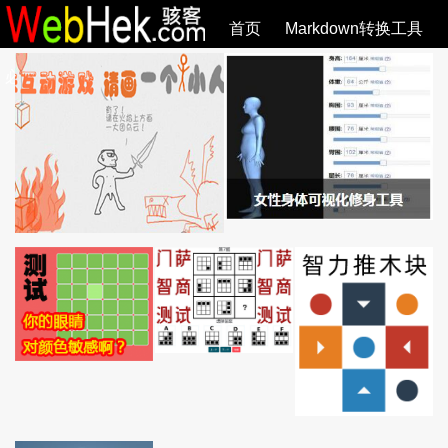
首页
Markdown转换工具
必观作品
SVG教程
SVG手册
关于
全部文章