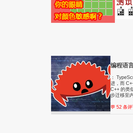
编程语言 
： TypeSc
进，而 C+
C++ 的
步迁移至
💬 52 条