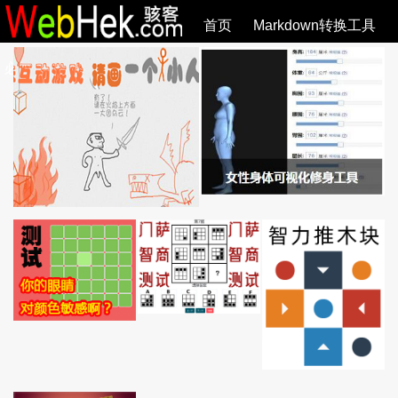
首页
Markdown转换工具
必观作品
SVG教程
SVG手册
关于
全部文章