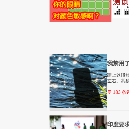
我禁用了
踏上这段
左右。我
💬 183 
印度要