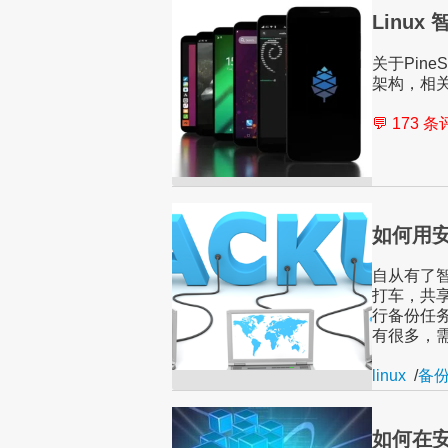
Linux 
关于Pine
架构，相
💬 173 
如何用
自从有了
打车，共
行备份任
有很多，
linux
/
备
如何在安