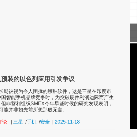
机预装的以色列应用引发争议
oud长期被视为令人困扰的臃肿软件，这是三星在印度市
中国智能手机品牌竞争时，为突破硬件利润边际而产生
。但非营利组织SMEX今年早些时候的研究发现表明，
oud可能并非如先前所想那般无害。
条评论
|
三星
/
手机
/
安全
|
2025-11-18