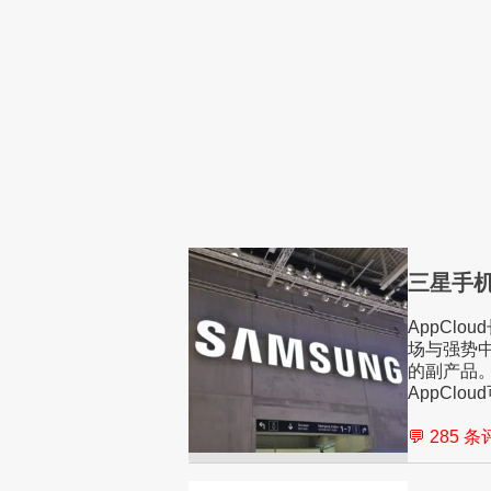
三星手
AppCl
场与强势
的副产品
AppCl
💬 285 