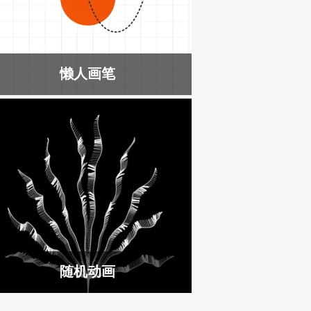
懒人画笔
随机动画