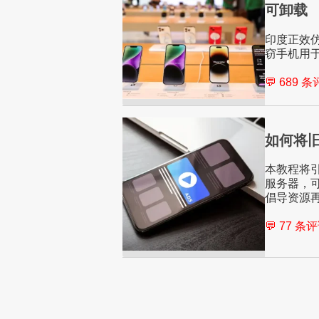
可卸载
印度正效
窃手机用
💬 689 
如何将旧
本教程将
服务器，
倡导资源
💬 77 条